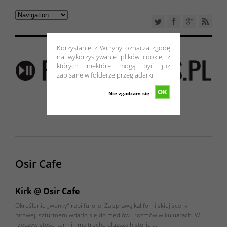
Korzystanie z Witryny oznacza zgodę
na wykorzystywanie plików cookie, z
których niektóre mogą być już
zapisane w folderze przeglądarki.
OK
Nie zgadzam się
Osir Cafe
Kirk @ Osir Cafe
Określenie „wonky” robi furorę. Za sprawą kalifornijskiej sceny
bitowej, szturmem wdarło się do mediów i rozmów w kuluarach. W
rzeczywistości termin ma trochę dłuższą historię….