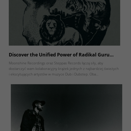
Discover the Unified Power of Radikal Guru…
Moonshine Recordings oraz Steppas Records łączą siły, aby
dostarczyć wam kolaboracyjny krążek jednych z najbardziej świeżych
i ekscytujących artystów w muzyce Dub i Dubstep. Oba…