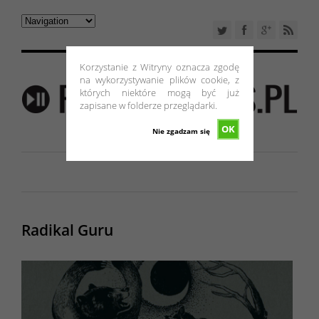
Korzystanie z Witryny oznacza zgodę
na wykorzystywanie plików cookie, z
których niektóre mogą być już
zapisane w folderze przeglądarki.
OK
Nie zgadzam się
Radikal Guru