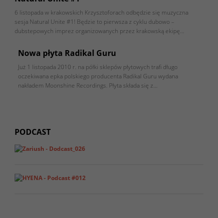
6 listopada w krakowskich Krzysztoforach odbędzie się muzyczna
sesja Natural Unite #1! Będzie to pierwsza z cyklu dubowo –
dubstepowych imprez organizowanych przez krakowską ekipę…
Nowa płyta Radikal Guru
Już 1 listopada 2010 r. na półki sklepów płytowych trafi długo
oczekiwana epka polskiego producenta Radikal Guru wydana
nakładem Moonshine Recordings. Płyta składa się z…
PODCAST