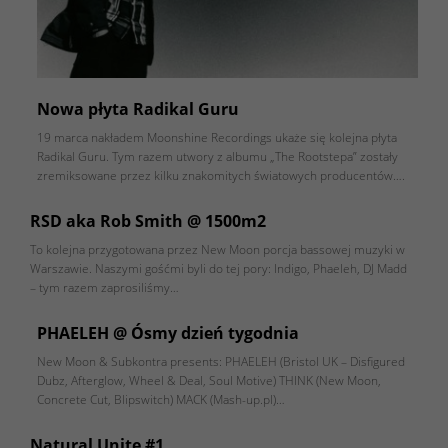
Nowa płyta Radikal Guru
19 marca nakładem Moonshine Recordings ukaże się kolejna płyta
Radikal Guru. Tym razem utwory z albumu „The Rootstepa” zostały
zremiksowane przez kilku znakomitych światowych producentów….
RSD aka Rob Smith @ 1500m2
To kolejna przygotowana przez New Moon porcja bassowej muzyki w
Warszawie. Naszymi gośćmi byli do tej pory: Indigo, Phaeleh, DJ Madd
– tym razem zaprosiliśmy…
PHAELEH @ Ósmy dzień tygodnia
New Moon & Subkontra presents: PHAELEH (Bristol UK – Disfigured
Dubz, Afterglow, Wheel & Deal, Soul Motive) THINK (New Moon,
Concrete Cut, Blipswitch) MACK (Mash-up.pl)…
Natural Unite #1