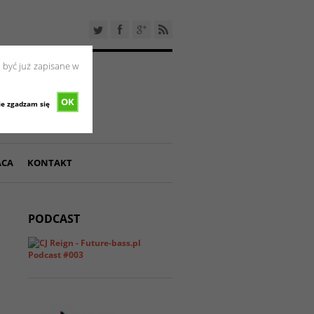
 być już zapisane w
OK
ie zgadzam się
ACA
KONTAKT
PODCAST