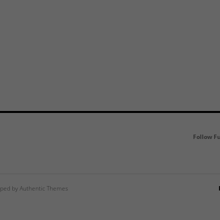
Follow F
ped by Authentic Themes