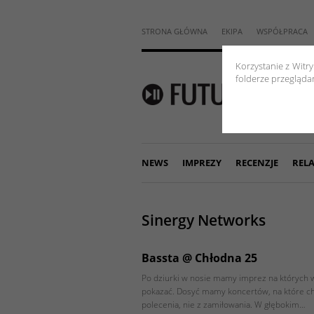
STRONA GŁÓWNA
EKIPA
WSPÓŁPRACA
Korzystanie z Witr
folderze przeglądar
NEWS
IMPREZY
RECENZJE
RELA
Sinergy Networks
Bassta @ Chłodna 25
Po dziurki w nosie mamy imprez na których w
pokazać. Dosyć mamy koncertów, na które ch
polecenia, nie z zamiłowania. W głębokim…