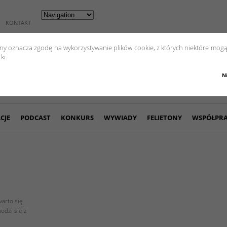
KONTAKT
yny oznacza zgodę na wykorzystywanie plików cookie, z których niektóre mogą
ki.
N
CJE
PODCAST
KONKURS
WYWIADY
FELIETONY
WSPÓŁPR
arto się
odzi się z