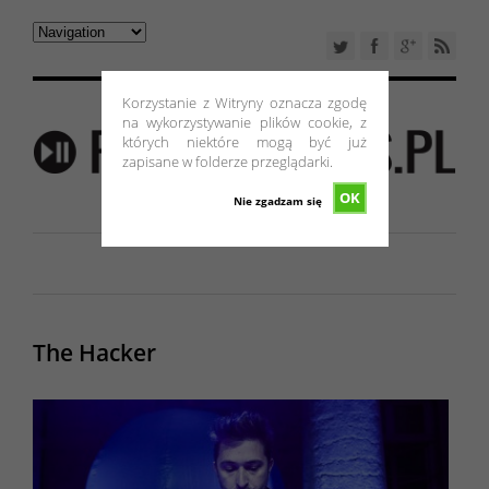
Korzystanie z Witryny oznacza zgodę
na wykorzystywanie plików cookie, z
których niektóre mogą być już
zapisane w folderze przeglądarki.
OK
Nie zgadzam się
The Hacker