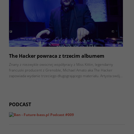
The Hacker powraca z trzecim albumem
Znany z niezwykle owocnej współpracy z Miss Kittin, legendarny
francuski producent z Grenoble, Michael Amato aka The Hacker
zapowiada wydanie trzeciego długogrającego materiału. Artysta swój…
PODCAST