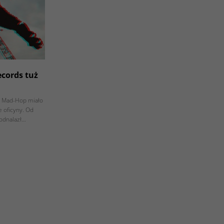
cords tuż
wą Mad-Hop miało
 oficyny. Od
odnalazł…