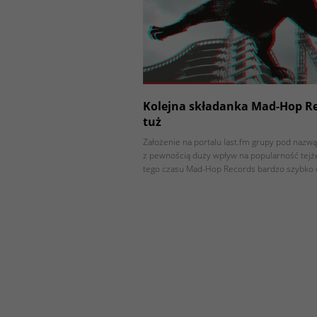
Kolejna składanka Mad-Hop Re
tuż
Założenie na portalu last.fm grupy pod naz
z pewnością duży wpływ na popularność tejże
tego czasu Mad-Hop Records bardzo szybko 