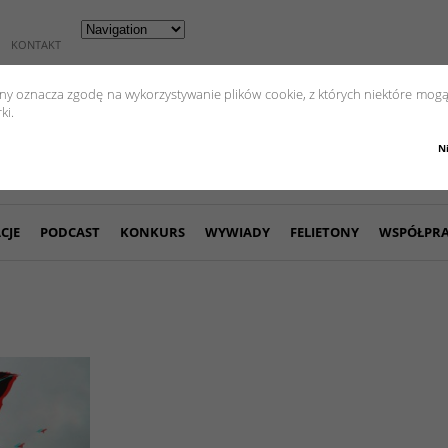
KONTAKT
yny oznacza zgodę na wykorzystywanie plików cookie, z których niektóre mogą
ki.
N
CJE
PODCAST
KONKURS
WYWIADY
FELIETONY
WSPÓŁPR