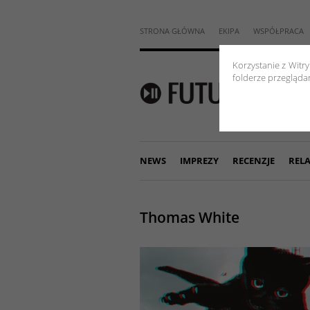
STRONA GŁÓWNA
EKIPA
WSPÓŁPRACA
Korzystanie z Witr
folderze przeglądar
NEWS
IMPREZY
RECENZJE
RELA
Thomas White