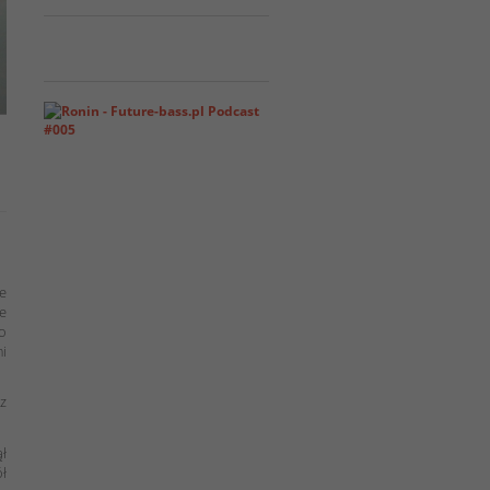
e
we
Co
i
 z
ął
ół