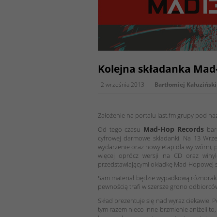
Kolejna składanka Mad-
2 września 2013
Bartłomiej Kałuziński
Założenie na portalu last.fm grupy pod n
Mad-Hop Records
Od tego czasu
bard
cyfrowej darmowe składanki. Na 13 Wrześ
wydarzenie oraz nowy etap dla wytwórni, 
więcej oprócz wersji na CD oraz winyl
przedstawiającymi okładkę Mad-Hopowej s
Sam materiał będzie wypadkową różnorakich 
pewnością trafi w szersze grono odbiorców
Skład prezentuje się nad wyraz ciekawie. 
tym razem nieco inne brzmienie aniżeli to