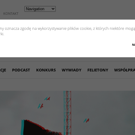
KONTAKT
yny oznacza zgodę na wykorzystywanie plików cookie, z których niektóre mogą
ki.
N
CJE
PODCAST
KONKURS
WYWIADY
FELIETONY
WSPÓŁPR