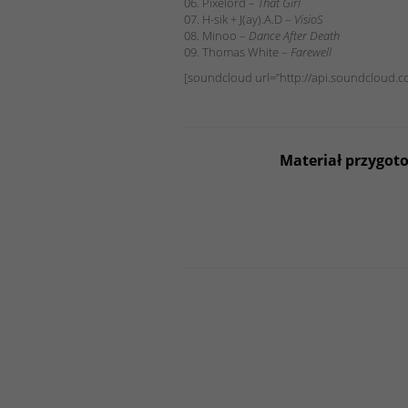
06. Pixelord –
That Girl
07. H-sik + J(ay).A.D –
VisioS
08. Minoo –
Dance After Death
09. Thomas White –
Farewell
[soundcloud url=”http://api.soundcloud.c
Materiał przygoto