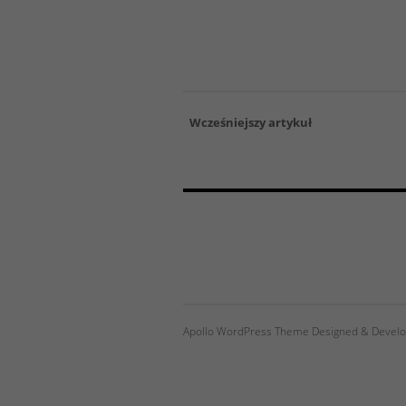
Wcześniejszy artykuł
Apollo WordPress Theme Designed & Develo