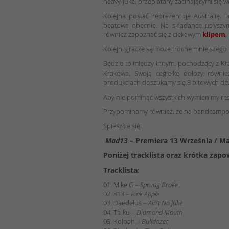
heavy-juke, przeplatany zacinającymi się
Kolejna postać reprezentuje Australię
beatową obecnie. Na składance usłyszy
również zapoznać się z ciekawym
klipem
,
Kolejni gracze są może troche mniejszego
Będzie to między innymi pochodzący z K
Krakowa. Swoją cegiełkę dołoży równ
produkcjach doszukamy się 8 bitowych dźw
Aby nie pominąć wszystkich wymienimy re
Przypominamy również, że na bandcampowy
Spieszcie się!
Mad13 –
Premiera 13 Września / M
Poniżej tracklista oraz krótka zapo
Tracklista:
01. Mike G –
Sprung Broke
02. 813 –
Pink Apple
03. Daedelus –
Ain’t No Juke
04. Ta-ku –
Diamond Mouth
05. Koloah –
Bulldozer