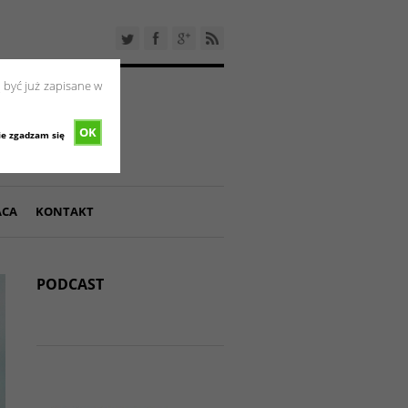
 być już zapisane w
OK
ie zgadzam się
ACA
KONTAKT
PODCAST