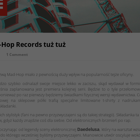
Hop Records tuż tuż
1 Comment
azwą Mad-Hop miało z pewnością duży wpływ na popularność tejże oficyny.
zo szybko odnalazł swoje miejsce lekko w zaciszu, skąd wydawał w formi
nia zaplanowana jest premiera kolejnej serii. Będzie to o tyle przełomo
ponieważ po raz pierwszy będziemy świadkami fizycznej wersji wydawnictwa. 
owej na sklepowe półki trafią specjalne limitowane t-shirty z nadrukam
kładanki.
stylistyk (fani na pewno przyzwyczajeni są do takiej strategii). Składanka ta
, gdyż każdy znajdzie coś dla siebie. Od elektronicznych brzmień po rap.
Daedelusa
Poczynając od legendy sceny elektronicznej
, który na warsztat wzi
, do którego wcześniej byliśmy przyzwyczajeni. Mianowicie utwór oscyluje wok