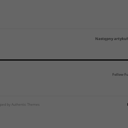
Następny artykuł
Follow F
ped by Authentic Themes