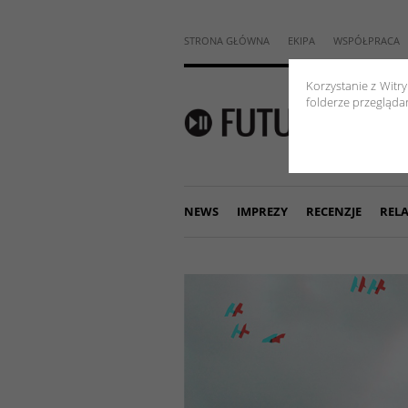
STRONA GŁÓWNA
EKIPA
WSPÓŁPRACA
Korzystanie z Witr
folderze przeglądar
NEWS
IMPREZY
RECENZJE
RELA