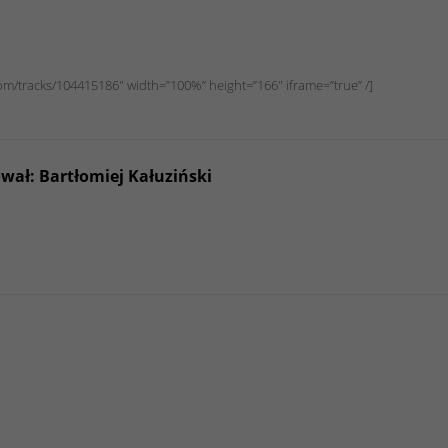
om/tracks/104415186″ width=”100%” height=”166″ iframe=”true” /]
wał: Bartłomiej Kałuziński