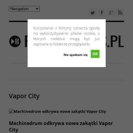
Korzystanie z Witryny oznacza zgodę
na wykorzystywanie plików cookie, z
których niektóre mogą być już
zapisane w folderze przeglądarki.
OK
Nie zgadzam się
Vapor City
Machinedrum odkrywa nowe zakątki Vapor
City