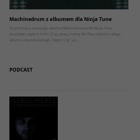
Machinedrum z albumem dla Ninja Tune
Do premiery solowego albumu Mahinedrum’a dla Ninja Tune
pozostało raptem 4 dni. Z tej okazji mamy dla Was odsłuch całego
albumu zatytułowanego „Vapor City” już…
PODCAST