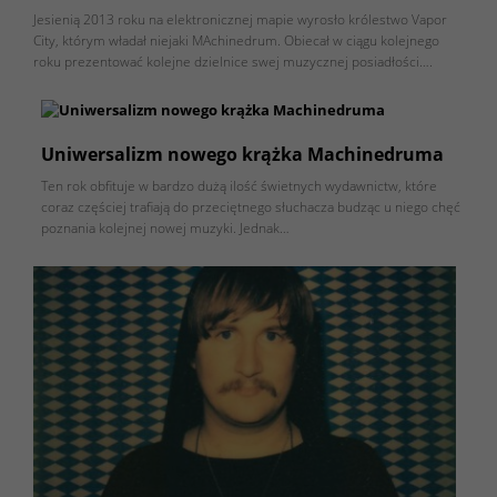
Jesienią 2013 roku na elektronicznej mapie wyrosło królestwo Vapor
City, którym władał niejaki MAchinedrum. Obiecał w ciągu kolejnego
roku prezentować kolejne dzielnice swej muzycznej posiadłości….
Uniwersalizm nowego krążka Machinedruma
Ten rok obfituje w bardzo dużą ilość świetnych wydawnictw, które
coraz częściej trafiają do przeciętnego słuchacza budząc u niego chęć
poznania kolejnej nowej muzyki. Jednak…