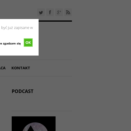
 być już zapisane w
OK
ie zgadzam się
ACA
KONTAKT
PODCAST