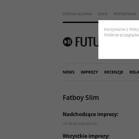
STRONA GŁÓWNA
EKIPA
WSPÓŁPRACA
Korzystanie z Witr
folderze przeglądar
NEWS
IMPREZY
RECENZJE
RELA
Fatboy Slim
Nadchodzące imprezy:
<li>Brak imprez</li>
Wszystkie imprezy: