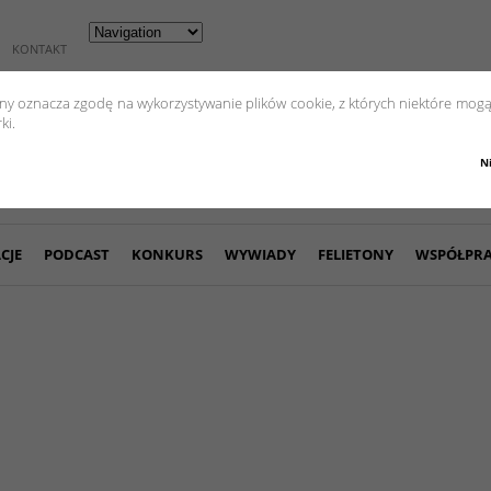
KONTAKT
yny oznacza zgodę na wykorzystywanie plików cookie, z których niektóre mogą
ki.
N
CJE
PODCAST
KONKURS
WYWIADY
FELIETONY
WSPÓŁPR