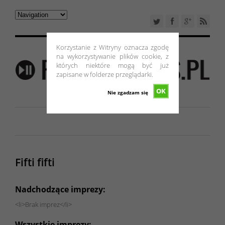
Korzystanie z Witryny oznacza zgodę
na wykorzystywanie plików cookie, z
których niektóre mogą być już
zapisane w folderze przeglądarki.
OK
Nie zgadzam się
Fifti fifti
Nadchodzące imprezy:
<li>Brak imprez</li>
Wszystkie imprezy: