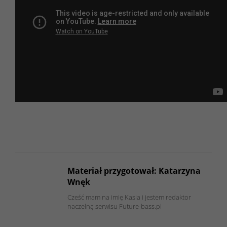
Materiał przygotował: Katarzyna
Wnęk
Cześć mam na imię Kasia i jestem redaktor
naczelną serwisu Future-bass.pl