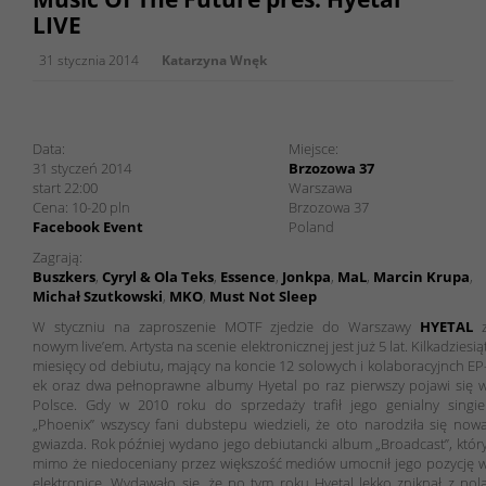
LIVE
31 stycznia 2014
Katarzyna Wnęk
Music Of The Future pres. Hyetal LIVE w Brzozowa 37
Data:
Miejsce:
31 styczeń 2014
Brzozowa 37
start 22:00
Warszawa
Cena:
10-20
pln
Brzozowa 37
Facebook Event
Poland
Zagrają:
Buszkers
,
Cyryl & Ola Teks
,
Essence
,
Jonkpa
,
MaL
,
Marcin Krupa
,
Michał Szutkowski
,
MKO
,
Must Not Sleep
W styczniu na zaproszenie MOTF zjedzie do Warszawy
HYETAL
nowym live’em. Artysta na scenie elektronicznej jest już 5 lat. Kilkadziesią
miesięcy od debiutu, mający na koncie 12 solowych i kolaboracyjnch EP
ek oraz dwa pełnoprawne albumy Hyetal po raz pierwszy pojawi się 
Polsce. Gdy w 2010 roku do sprzedaży trafił jego genialny singie
„Phoenix” wszyscy fani dubstepu wiedzieli, że oto narodziła się now
gwiazda. Rok później wydano jego debiutancki album „Broadcast”, któr
mimo że niedoceniany przez większość mediów umocnił jego pozycję 
elektronice. Wydawało się, że po tym roku Hyetal lekko zniknął z pol