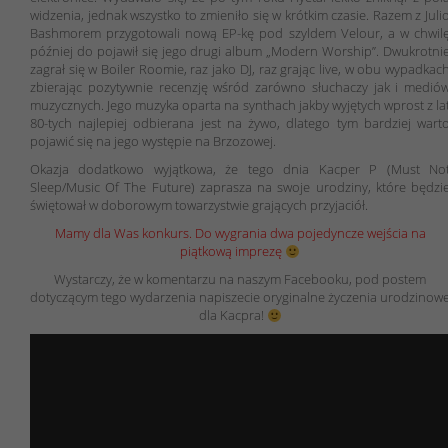
widzenia, jednak wszystko to zmieniło się w krótkim czasie. Razem z Juli
Bashmorem przygotowali nową EP-kę pod szyldem Velour, a w chwil
później do pojawił się jego drugi album „Modern Worship”. Dwukrotni
zagrał się w Boiler Roomie, raz jako DJ, raz grając live, w obu wypadkac
zbierając pozytywnie recenzję wśród zarówno słuchaczy jak i medió
muzycznych. Jego muzyka oparta na synthach jakby wyjętych wprost z la
80-tych najlepiej odbierana jest na żywo, dlatego tym bardziej wart
pojawić się na jego występie na Brzozowej.
Okazja dodatkowo wyjątkowa, że tego dnia Kacper P (Must No
Sleep/Music Of The Future) zaprasza na swoje urodziny, które będzi
świętował w doborowym towarzystwie grających przyjaciół.
Mamy dla Was konkurs. Do wygrania dwa pojedyncze wejścia na
piątkową imprezę
Wystarczy, że w komentarzu na naszym Facebooku, pod postem
dotyczącym tego wydarzenia napiszecie oryginalne życzenia urodzinow
dla Kacpra!