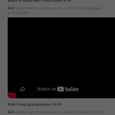
Mitch & Mitch with Felix Kubin 9/10
A.D.:
Jazz na bardzo bardzo wesoło – masa energii i wciągające
granie, ładnie!
Pink Freud gra Autechre 10/10
A.D.:
Miałem ogromną przyjemność zjawić się na prapremierze