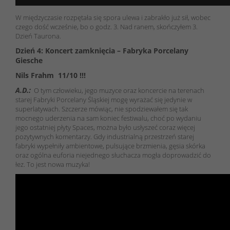
W międzyczasie rozpętała się spora ulewa i zabrakło już sił, wobec
czego dość wcześnie, bo o godz. 3. Nad ranem, skończyłem 3.
Dzień Taurona.
Dzień 4: Koncert zamknięcia – Fabryka Porcelany
Giesche
Nils Frahm 11/10 !!!
A.D.:
O tym człowieku, jego muzyce oraz koncercie na terenach
starej Fabryki Porcelany Śląskiej mogę wyrażać się jedynie w
superlatywach. Szczerze mówiąc, nie spodziewałem się tak
mocnego uderzenia na sam koniec festiwalu, choć po wydaniu
jego ostatniej płyty Spaces, można było usłyszeć coraz więcej
pozytywnych komentarzy. Gdy industrialną przestrzeń starej
fabryki wypełniły ambientowe, pulsujące brzmienia, gęsia skórka
oraz ogólna euforia niejednego słuchacza mogła doprowadzić do
łez. To jest nowa muzyka!