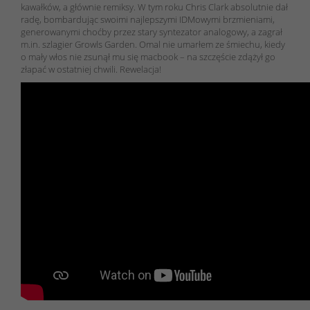
kawałków, a głównie remiksy. W tym roku Chris Clark absolutnie dał
radę, bombardując swoimi najlepszymi IDMowymi brzmieniami,
generowanymi choćby przez stary syntezator analogowy, a zagrał
m.in. szlagier Growls Garden. Omal nie umarłem ze śmiechu, kiedy
o mały włos nie zsunął mu się macbook – na szczęście zdążył go
złapać w ostatniej chwili. Rewelacja!