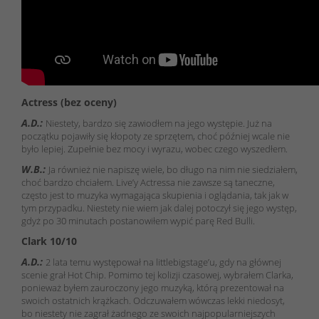
Actress (bez oceny)
A.D.:
Niestety, bardzo się zawiodłem na jego występie. Już na
początku pojawiły się kłopoty ze sprzętem, choć później wcale nie
było lepiej. Zupełnie bez mocy i wyrazu, wobec czego wyszedłem.
W.B.:
Ja również nie napiszę wiele, bo długo na nim nie siedziałem,
choć bardzo chciałem. Live’y Actressa nie zawsze są taneczne,
często jest to muzyka wymagająca skupienia i oglądania, tak jak w
tym przypadku. Niestety nie wiem jak dalej potoczył się jego występ,
gdyż po 30 minutach postanowiłem wypić parę Red Bulli.
Clark 10/10
A.D.:
2 lata temu występował na littlebigstage’u, gdy na głównej
scenie grał Hot Chip. Pomimo tej kolizji czasowej, wybrałem Clarka,
ponieważ byłem zauroczony jego muzyką, którą prezentował na
swoich ostatnich krążkach. Odczuwałem wówczas lekki niedosyt,
bo niestety nie zagrał żadnego ze swoich najpopularniejszych