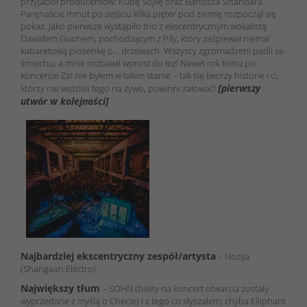
przyjaciół producentów: Kubę Sojkę oraz Bartosza Sztandara.
Paręnaście minut po zejściu kilka pięter pod ziemię rozpoczął się
pokaz. Jako pierwsze wystąpiło trio z ekscentrycznym wokalistą
Dawidem Guohem, pochodzącym z Piły, który zaśpiewał niemal
kabaretową piosenkę o… drzewach. Wszyscy zgromadzeni padli ze
śmiechu, a mnie rozbawił wprost do łez! Nawet rok temu po
koncercie Za! nie byłem w takim stanie – tak się tworzy historie i ci,
[pierwszy
którzy nie widzieli tego na żywo, powinni żałować!
utwór w kolejności]
Najbardziej ekscentryczny zespół/artysta
– Nozija
(Shangaan Electro)
Największy tłum
– SOHN (bilety na koncert otwarcia zostały
wyprzedane z myślą o Checie) i z tego co słyszałem, chyba Elliphant