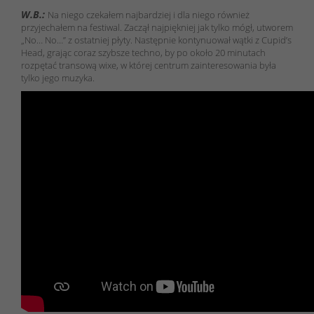
W.B.:
Na niego czekałem najbardziej i dla niego również
przyjechałem na festiwal. Zaczął najpiękniej jak tylko mógł, utworem
„No… No…” z ostatniej płyty. Następnie kontynuował wątki z Cupid’s
Head, grając coraz szybsze techno, by po około 20 minutach
rozpętać transową wixe, w której centrum zainteresowania była
tylko jego muzyka.