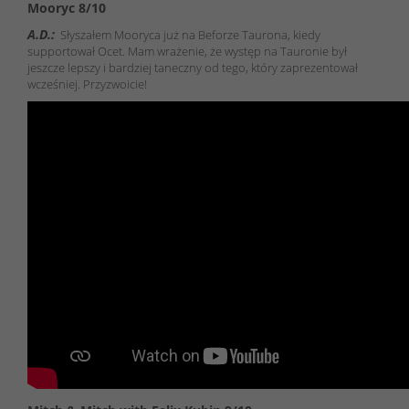
Mooryc 8/10
A.D.:
Słyszałem Mooryca już na Beforze Taurona, kiedy
supportował Ocet. Mam wrażenie, że występ na Tauronie był
jeszcze lepszy i bardziej taneczny od tego, który zaprezentował
wcześniej. Przyzwoicie!