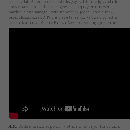
za bilety. Jakież było moje zdziwienie, gdy na informację o zmianie
artysty na SOHN’a ludzie zareagowali entuzjastycznie, nawet
bardziej niż na samego Cheta. Koncert był jednak dość nudny,
przez dłuższy czas SOHN grał ciągle tak samo. Ratowało go jednak
miejsce koncertu – Kościół Piotra i Pawła okazało się być idealne.
A.D.:
Dodam jeszcze, że po tych krótkich kameralnych koncertach,