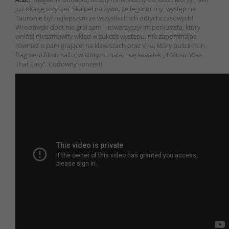
już okazję usłyszeć Skalpel na żywo, że tegoroczny występ na
Tauronie był najlepszym ze wszystkich ich dotychczasowych!
Wrocławski duet nie grał sam – towarzyszył im perkusista, który
wniósł niesamowity wkład w sukces występu, nie zapominając
również o pani grającej na klawiszach oraz VJ-u, który puścił m.in.
fragment filmu Salto, w którym znalazł się kawałek „If Music Was
That Easy”. Cudowny koncert!