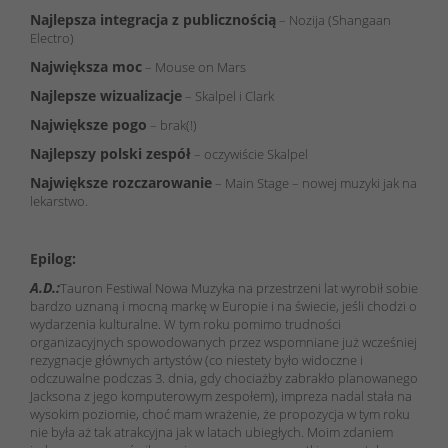
Najlepsza integracja z publicznością
– Nozija (Shangaan
Electro)
Największa moc
– Mouse on Mars
Najlepsze wizualizacje
– Skalpel i Clark
Największe pogo
– brak(!)
Najlepszy polski zespół
– oczywiście Skalpel
Największe rozczarowanie
– Main Stage – nowej muzyki jak na
lekarstwo.
Epilog:
A.D.:
Tauron Festiwal Nowa Muzyka na przestrzeni lat wyrobił sobie
bardzo uznaną i mocną markę w Europie i na świecie, jeśli chodzi o
wydarzenia kulturalne. W tym roku pomimo trudności
organizacyjnych spowodowanych przez wspomniane już wcześniej
rezygnacje głównych artystów (co niestety było widoczne i
odczuwalne podczas 3. dnia, gdy chociażby zabrakło planowanego
Jacksona z jego komputerowym zespołem), impreza nadal stała na
wysokim poziomie, choć mam wrażenie, że propozycja w tym roku
nie była aż tak atrakcyjna jak w latach ubiegłych. Moim zdaniem