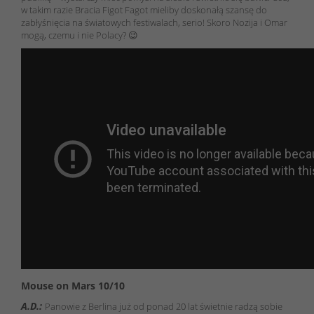
w takim razie Bracia Figot Fagot mieliby doskonałą szansę do
zabłyśnięcia na światowych festiwalach, serio! Skoro Nozija i Omar
mogą, czemu i nie Polacy? 😉
Mouse on Mars 10/10
A.D.:
Panowie z Berlina już od ponad 20 lat świetnie radzą sobie