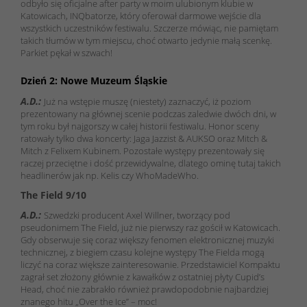
odbyło się oficjalne after party w moim ulubionym klubie w
Katowicach, INQbatorze, który oferował darmowe wejście dla
wszystkich uczestników festiwalu. Szczerze mówiąc, nie pamiętam
takich tłumów w tym miejscu, choć otwarto jedynie małą scenkę.
Parkiet pękał w szwach!
Dzień 2: Nowe Muzeum Śląskie
A.D.:
Już na wstępie muszę (niestety) zaznaczyć, iż poziom
prezentowany na głównej scenie podczas zaledwie dwóch dni, w
tym roku był najgorszy w całej historii festiwalu. Honor sceny
ratowały tylko dwa koncerty: Jaga Jazzist & AUKSO oraz Mitch &
Mitch z Felixem Kubinem. Pozostałe występy prezentowały się
raczej przeciętne i dość przewidywalne, dlatego ominę tutaj takich
headlinerów jak np. Kelis czy WhoMadeWho.
The Field 9/10
A.D.:
Szwedzki producent Axel Willner, tworzący pod
pseudonimem The Field, już nie pierwszy raz gościł w Katowicach.
Gdy obserwuje się coraz większy fenomen elektronicznej muzyki
technicznej, z biegiem czasu kolejne występy The Fielda mogą
liczyć na coraz większe zainteresowanie. Przedstawiciel Kompaktu
zagrał set złożony głównie z kawałków z ostatniej płyty Cupid’s
Head, choć nie zabrakło również prawdopodobnie najbardziej
znanego hitu „Over the Ice” – moc!