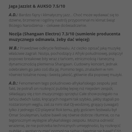
Jaga Jazzist & AUKSO 7.5/10
A.D.:
Bardzo fajny i klimatyczny jazz… Choć może wydawać się to
dziwne, brzmienie i ogólny nastrój przypominał mi klimat świąt
Bożego Narodzenia – ciekawe doświadczenie.
Nozija (Shangaan Electro) 7.3/10 (sumienie producenta
muzycznego odmawia, żeby dać więcej)
W.B.:
Prawdziwe odkrycie festiwalu. Aż cieżko opisać jaką muzykę
właściwie zagrali. Nozija, pochodzący z Afryki południowej, połączył
popowo breakowe bity wraz z tańcem, etnicznością i taneczną
dynamicznością plemienia Shangaan. Cudowny koncert, jednak
odebrałem go jako coś dla jaj. Pomimo tego, znalazłem w nim
również totalnie nową i świeżą jakość, głównie dla popowej muzyki.
A.D.:
Fenomenem tego południowo-afrykańskiego zespołu jest
fakt, że potrafi on rozkręcić publikę lepiej niż niejeden zespół,
składający się z ton muzycznego sprzętu! Całe show polegało na
tańcu dwóch ludzi, kręcących nogami tak szybko, jakby stąpali po
rozżarzonym węglu, zaś za nimi stał DJ-wodzirej, grający (uwaga!)
tylko z jednego CD playera! Rok temu, gdy gościem festiwalu był
Omar Souleyman, ludzie bawili się równie dobrze i tłumnie, co na
tegorocznym występie afrykańskiego zespołu. Można odnieść
wrażenie, że nie potrzeba technicznych umiejętności, by rozkręcić
publikę – wystarczy mieć pomysł na siebie i świetnie się bawić! Cóż,