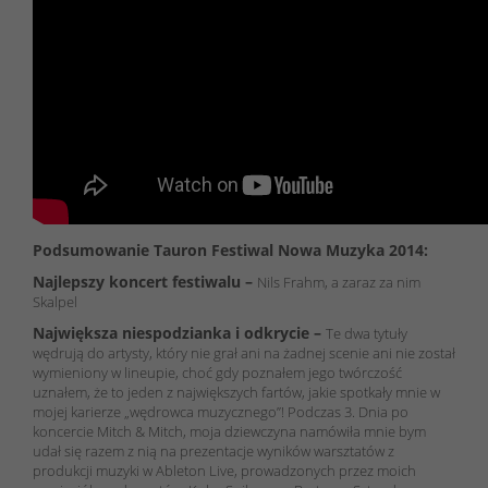
Podsumowanie Tauron Festiwal Nowa Muzyka 2014:
Najlepszy koncert festiwalu –
Nils Frahm, a zaraz za nim
Skalpel
Największa niespodzianka i odkrycie –
Te dwa tytuły
wędrują do artysty, który nie grał ani na żadnej scenie ani nie został
wymieniony w lineupie, choć gdy poznałem jego twórczość
uznałem, że to jeden z największych fartów, jakie spotkały mnie w
mojej karierze „wędrowca muzycznego”! Podczas 3. Dnia po
koncercie Mitch & Mitch, moja dziewczyna namówiła mnie bym
udał się razem z nią na prezentacje wyników warsztatów z
produkcji muzyki w Ableton Live, prowadzonych przez moich