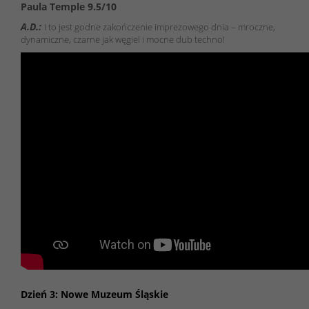
Paula Temple 9.5/10
A.D.:
I to jest godne zakończenie imprezowego dnia – mroczne,
dynamiczne, czarne jak węgiel i mocne dub techno!
Dzień 3: Nowe Muzeum Śląskie