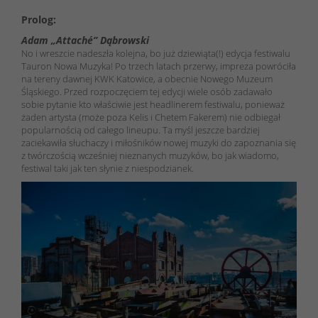
Prolog:
Adam „Attaché” Dąbrowski
No i wreszcie nadeszła kolejna, bo już dziewiąta(!) edycja festiwalu
Tauron Nowa Muzyka! Po trzech latach przerwy, impreza powróciła
na tereny dawnej KWK Katowice, a obecnie Nowego Muzeum
Śląskiego. Przed rozpoczęciem tej edycji wiele osób zadawało
sobie pytanie kto właściwie jest headlinerem festiwalu, ponieważ
żaden artysta (może poza Kelis i Chetem Fakerem) nie odbiegał
popularnością od całego lineupu. Ta myśl jeszcze bardziej
zaciekawiła słuchaczy i miłośników nowej muzyki do zapoznania się
z twórczością wcześniej nieznanych muzyków, bo jak wiadomo,
festiwal taki jak ten słynie z niespodzianek.