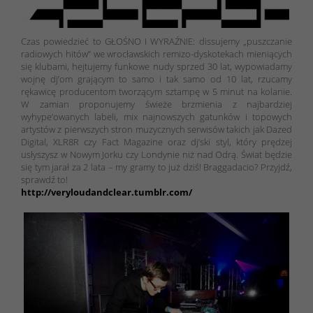
Czas powiedzieć to GŁOŚNO I WYRAŹNIE: dissujemy „puszczanie
radiowych hitów” we wrocławskich remizo-dyskotekach mieniących
się klubami, hejtujemy funkowe nudy sprzed 30 lat, wypowiadamy
wojnę dj’om grającym to samo i tak samo od 10 lat, rzucamy
rękawicę producentom tworzącym sztampę w 5 minut na kolanie.
W zamian proponujemy świeże brzmienia z najbardziej
wyhype’owanych labeli, mix najnowszych gatunków i topowych
artystów z pierwszych stron muzycznych serwisów takich jak Dazed
Digital, XLR8R czy Fact Magazine oraz dj’ski styl, który prędzej
usłyszysz w Nowym Jorku czy Londynie niż nad Odrą. Świat będzie
się tym jarał za 2 lata – my gramy to już dziś! Braggadacio? Przyjdź,
sprawdź to!
http://veryloudandclear.tumblr.com/