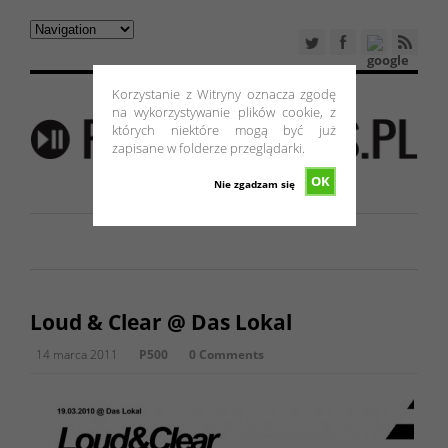
Korzystanie z Witryny oznacza zgodę
na wykorzystywanie plików cookie, z
których niektóre mogą być już
zapisane w folderze przeglądarki.
OK
Nie zgadzam się
Loud & Clear @ Das Lokal
14 marca 2011
P500
0 Comments