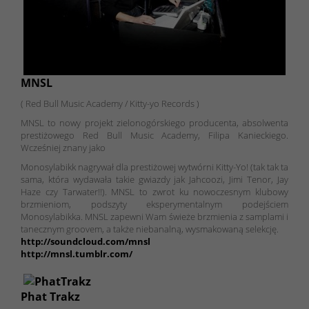
MNSL
( Red Bull Music Academy / Kitty-yo Records )
MNSL to nowy projekt zielonogórskiego producenta, absolwenta
prestiżowego Red Bull Music Academy, Filipa Kanieckiego.
Wcześniej znany jako
Monosylabikk nagrywał dla prestiżowej wytwórni Kitty-Yo! (tak tak ta
sama, która wydawała takie gwiazdy jak Jahcoozi, Jimi Tenor, Jay
Haze czy Tarwater!!). MNSL to zwrot ku nowoczesnym klubowy
brzmieniom, podszyty eksperymentalnym podejściem
Monosylabikka. MNSL zapewni Wam świeże brzmienia z samplami i
tanecznym groovem, a także niebanalną, wysmakowaną selekcję.
http://soundcloud.com/mnsl
http://mnsl.tumblr.com/
Phat Trakz