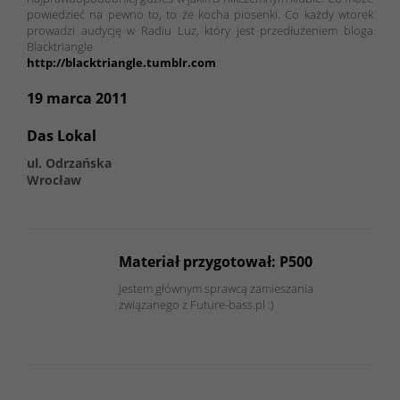
powiedzieć na pewno to, to że kocha piosenki. Co każdy wtorek
prowadzi audycję w Radiu Luz, który jest przedłużeniem bloga
Blacktriangle
http://blacktriangle.tumblr.com
19 marca 2011
Das Lokal
ul. Odrzańska
Wrocław
Materiał przygotował: P500
Jestem głównym sprawcą zamieszania
związanego z Future-bass.pl :)