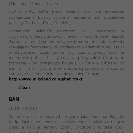
( Lineout.pl / Summer Hype )
Dwójka dj’ów, która przez ostatnie dwa lata gromadziła
doświadczenie bujając zarówno najznamienitsze wrocławskie
parkiety (Das Lokal, Droga Do Mekki,
Bezsenność, MelinCafe, Maszroom), jak i uczestnicząc w
najbardziej undergroundowych rave’ach (m.in. 7kilometr Bassu).
Oprócz słabości do gramofonów, swoje muzyczne zainteresowania
rozwijają na falach eteru, we wrocławskim Akademickim Radiu Luz i
w blogosferze, dzięki czemu cały czas utrzymują ręce na
muzycznym pulsie. Ich sety łączą w spójną całość różnorodne
brzmienia – od brytyjskiego house’u, uk funky i dubstepu po
minimal i rnb – jedynymi warunkami są świeżość i to coś, co
sprawia, że zaczynasz mimowolnie przebierać nogami.
http://www.mixcloud.com/phat_trakz
BAN
( Black Triangle )
Znana również w węższych kręgach jako Karolina. Biografii
podpadającej pod temat nie posiada żadnej. Właściwie nie jest
dj’em, a najbliżej terminu „znany producent” to stała obok
najprawdopodobniej gdzieś w jakimś nikczemnym klubie. Co może