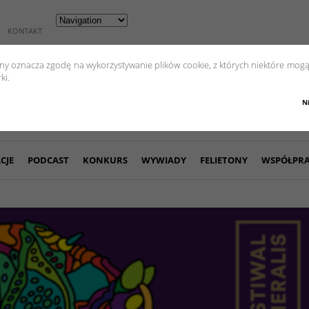
KONTAKT
yny oznacza zgodę na wykorzystywanie plików cookie, z których niektóre mogą
ki.
N
CJE
PODCAST
KONKURS
WYWIADY
FELIETONY
WSPÓŁPR