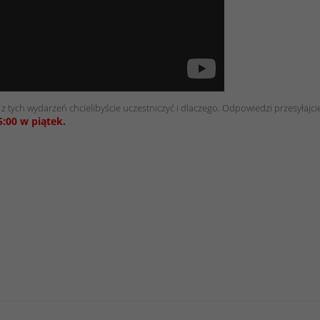
z tych wydarzeń chcielibyście uczestniczyć i dlaczego. Odpowiedzi przesyłajci
5:00 w piątek.