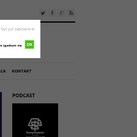
 być już zapisane w
OK
ie zgadzam się
ACA
KONTAKT
PODCAST