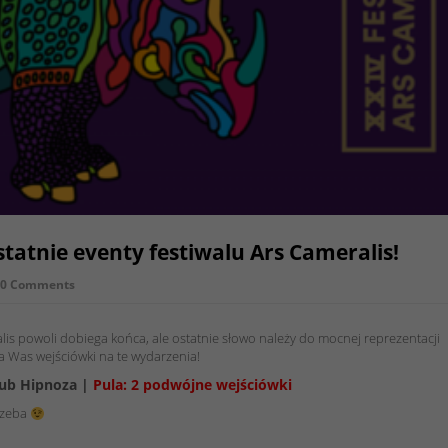
tatnie eventy festiwalu Ars Cameralis!
0 Comments
alis powoli dobiega końca, ale ostatnie słowo należy do mocnej reprezentacji
a Was wejściówki na te wydarzenia!
Club Hipnoza |
Pula: 2 podwójne wejściówki
trzeba