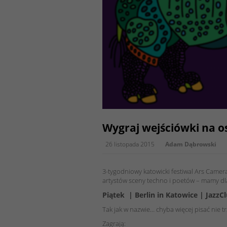
Wygraj wejściówki na os
26 listopada 2015
Adam Dąbrowski
3-tygodniowy katowicki festiwal Ars Camer
artystów sceny techno i poetów – mamy dl
Piątek | Berlin in Katowice | Jazz
Tak jak w nazwie… chyba więcej pisać nie 
Zagrają: