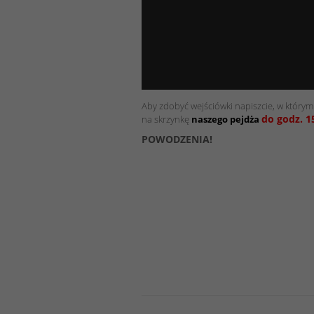
Aby zdobyć wejściówki napiszcie, w którym 
do godz. 1
na skrzynkę
naszego pejdża
POWODZENIA!