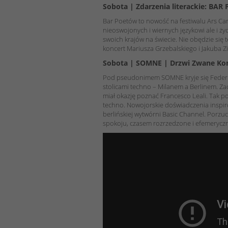
Sobota | Zdarzenia literackie: BA
Bar Poetów to nowość na festiwalu Ars Cam
nieoswojonych i wiernych językowi ale i życ
swoich krajów na świecie. Nie obędzie się 
koncert Mariusza Grzebalskiego i Jakuba Zi
Sobota | SOMNE | Drzwi Zwane Ko
Pod pseudonimem SOMNE kryje się Federic
stolicami techno – Milanem a Berlinem. Z
miał okazję poznać Francesco Leali. Tak p
techno. Nowojorskie doświadczenia inspi
berlińskiej wytwórni Basic Channel. Porzuc
spokoju, czasem rozrzedzone i efemeryczne