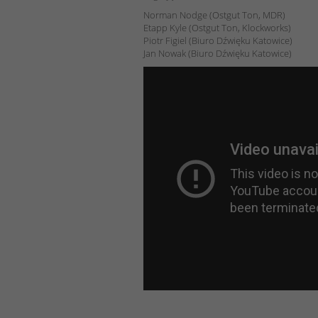
Norman Nodge (Ostgut Ton, MDR)
Etapp Kyle (Ostgut Ton, Klockworks)
Piotr Figiel (Biuro Dźwięku Katowice)
Jan Nowak (Biuro Dźwięku Katowice)