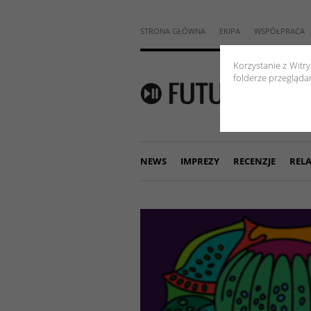
STRONA GŁÓWNA
EKIPA
WSPÓŁPRACA
Korzystanie z Witr
folderze przeglądar
NEWS
IMPREZY
RECENZJE
RELA