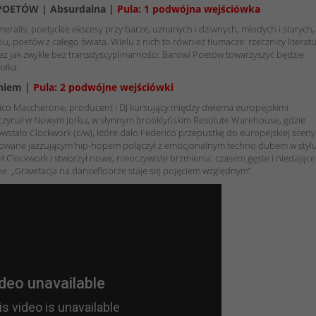
R POETÓW | Absurdalna |
Pula: 1 podwójna wejściówka
eralis: poetyckie ekscesy przy barze, uznanych i dziwnych, młodych i starych,
iu, poetów z całego świata. Wielu z nich to również tłumacze: rzecznicy literat
też jak zwykle bez transdyscyplinarności: Barowi Poetów towarzyszyć będzie
ołka.
niem |
Pula: 2 podwójne wejściówki
o Maccherone, producent i DJ kursujący między dwiema europejskimi
aczynał w Nowym Jorku, w słynnym brooklyńskim Resolute Warehouse, gdzie
owstało Clockwork (c/w), które dało Federico przepustkę do europejskiej sceny
rowane jazzującym hip-hopem połączył z emocjonalnym techno dubem w styl
ił Clockwork i stworzył nowe, nieoczywiste brzmienia: czasem gęste i niedające
. „Grawitacja na dancefloorze staje się pojęciem względnym”.