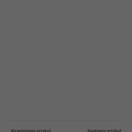
Wcześniejszy artykuł
Następny artykuł