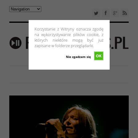
Korzystanie z Witryny oznacza zgodę
na wykorzystywanie plików cookie, z
których niektóre mogą być już
zapisane w folderze przeglądarki.
OK
Nie zgadzam się