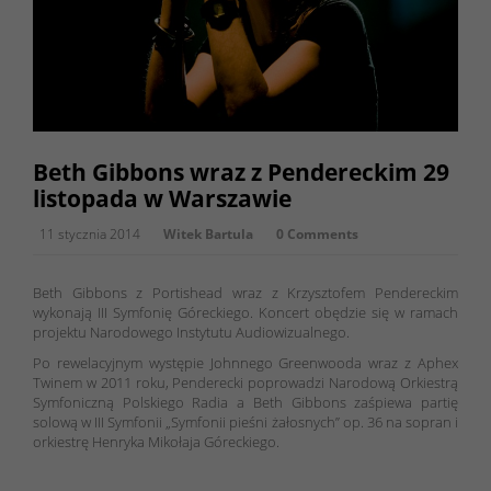
Beth Gibbons wraz z Pendereckim 29
listopada w Warszawie
11 stycznia 2014
Witek Bartula
0 Comments
Beth Gibbons z Portishead wraz z Krzysztofem Pendereckim
wykonają III Symfonię Góreckiego. Koncert obędzie się w ramach
projektu Narodowego Instytutu Audiowizualnego.
Po rewelacyjnym występie Johnnego Greenwooda wraz z Aphex
Twinem w 2011 roku, Penderecki poprowadzi Narodową Orkiestrą
Symfoniczną Polskiego Radia a Beth Gibbons zaśpiewa partię
solową w III Symfonii „Symfonii pieśni żałosnych” op. 36 na sopran i
orkiestrę Henryka Mikołaja Góreckiego.