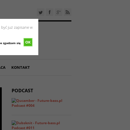
 być już zapisane w
OK
ie zgadzam się
ACA
KONTAKT
PODCAST