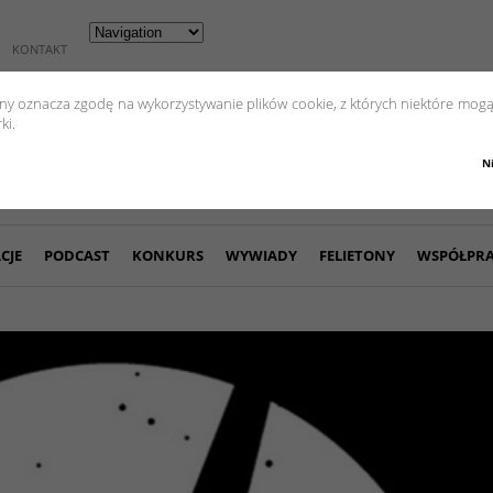
KONTAKT
yny oznacza zgodę na wykorzystywanie plików cookie, z których niektóre mogą
ki.
N
CJE
PODCAST
KONKURS
WYWIADY
FELIETONY
WSPÓŁPR