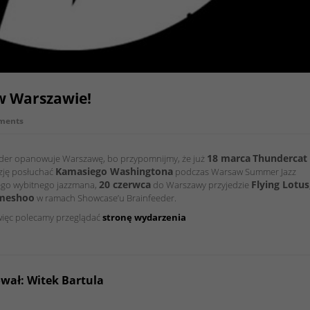
w Warszawie!
ments
18 marca
Thundercat
eeder opanowuje Warszawę, bo przypomnijmy, że już
Kamasiego Washingtona
zję posłuchać
podczas Warsaw Summer Jazz
20 czerwca
Flying Lotus
ego wybitnego jazzmana,
do Warszawy przyjedzie
meshoo
w ramach Showcase’u Brainfeeder.
 więc polecamy przeglądać
stronę wydarzenia
ował: Witek Bartula