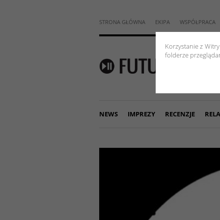
STRONA GŁÓWNA
EKIPA
WSPÓŁPRACA
Korzystanie z Witr
folderze przeglądar
NEWS
IMPREZY
RECENZJE
RELA