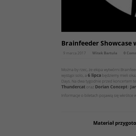
Brainfeeder Showcase 
9 marca 2017
Witek Bartula
0 Com
Można by rzec, że ekipa wytwórni Brainf
6 lipca
wystąpi solo, a
będziemy mieli oka
Days. Na dwa tygodnie przed koncertem t
Thundercat
Dorian Concept
Ja
oraz
i
Informacje o biletach pojawią się wkrótce
Materiał przygot