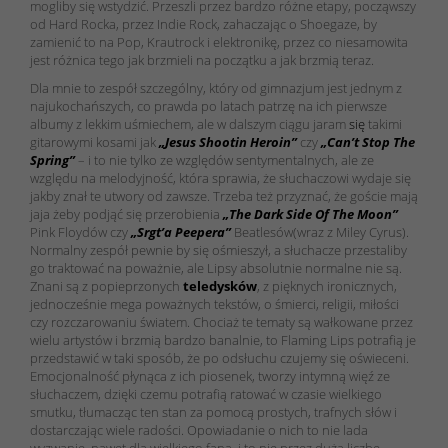
mogliby się wstydzić. Przeszli przez bardzo różne etapy, począwszy
od Hard Rocka, przez Indie Rock, zahaczając o Shoegaze, by
zamienić to na Pop, Krautrock i elektronikę, przez co niesamowita
jest różnica tego jak brzmieli na początku a jak brzmią teraz.
Dla mnie to zespół szczególny, który od gimnazjum jest jednym z
najukochańszych, co prawda po latach patrzę na ich pierwsze
albumy z lekkim uśmiechem, ale w dalszym ciągu jaram
się
takimi
gitarowymi kosami jak
„Jesus Shootin Heroin”
czy
„Can’t Stop The
Spring”
– i to nie tylko ze względów sentymentalnych, ale ze
względu na melodyjność, która sprawia, że słuchaczowi wydaje się
jakby znał te utwory od zawsze. Trzeba też przyznać, że goście mają
jaja żeby podjąć się przerobienia
„The Dark Side Of The Moon”
Pink Floydów czy
„Srgt’a Peepera”
Beatlesów(wraz z Miley Cyrus).
Normalny zespół pewnie by się ośmieszył, a słuchacze przestaliby
go traktować na poważnie, ale Lipsy absolutnie normalne nie są.
Znani są z popieprzonych
teledysków
, z pięknych ironicznych,
jednocześnie mega poważnych tekstów, o śmierci, religii, miłości
czy rozczarowaniu światem. Chociaż te tematy są wałkowane przez
wielu artystów i brzmią bardzo banalnie, to Flaming Lips potrafią je
przedstawić w taki sposób, że po odsłuchu czujemy się oświeceni.
Emocjonalność płynąca z ich piosenek, tworzy intymną więź ze
słuchaczem, dzięki czemu potrafią ratować w czasie wielkiego
smutku, tłumacząc ten stan za pomocą prostych, trafnych słów i
dostarczając wiele radości. Opowiadanie o nich to nie lada
wyzwanie, nawet dla wielkiego fana, i to nie przez dużą liczbę