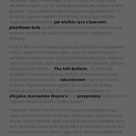
albumów zespołu, a przez wielką wyobraźnię jaka kotłuje się im w
głowach, i którą doskonale wykorzystują w swojej twórczości. Ich
koncerty są grane z wielkim rozmachem, posiadają mnóstwo
oryginalnych elementów,
jak wielkie ręce z laserami
,
plastikowa kula
, do której wchodzi ich wokalista Wayne Coyne,
mnóstwo konfetti, tańczących przebierańców i oryginalnej
dekoracji.
Kiedy w ‘96 roku ich ówczesny gitarzysta Ronald Jones postanowił
odejść, zespół musiał od początku uczyć się metod kompozycji i
wymyśleć nowe brzmienie. Jak się później okazało był to najlepszy
zwrot w ich karierze, który zaowocował epickim albumem, jednym z
najlepszych lat 90-tych – „
The Soft Bulletin
„
. W 2014 roku
spotkała ich podobna sytuacja, kiedy to ich perkusista Sturlock
został zwolniony w związku z
oskarżeniem
Wayne’a o rasizm i
przemoc. Ogólnie polecam wgłębić się w całość, bo ta akcja
pokazuje jacy potrafią być fani, którzy nie poczekawszy na
oficjalne stanowisko Wayne’a
oraz
przeprosiny
Klipha, mocno
hejtowali zespół na profilu facebookowym.
Poprzedni album
The Terror
to obraz post-apokaliptycznego
świata, w którym miłość nie istnieje, bądź pojawia się jej mroczna
strona. Lipsom idealnie udało się opisać odczucia człowieka, który
się z nią zmaga i cierpi przez jej utratę, a zrobili to poprzez bardzo
proste porównania do słońca i jego mocy. Można powiedzieć, że