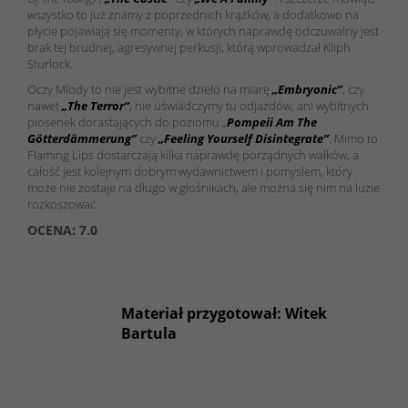
wszystko to już znamy z poprzednich krążków, a dodatkowo na
płycie pojawiają się momenty, w których naprawdę odczuwalny jest
brak tej brudnej, agresywnej perkusji, którą wprowadzał Kliph
Sturlock.
Oczy Mlody
to nie jest wybitne dzieło na miarę
„Embryonic”
, czy
nawet
„The Terror”
, nie uświadczymy tu odjazdów, ani wybitnych
piosenek dorastających do poziomu
„
Pompeii Am The
Götterdämmerung”
czy
„Feeling Yourself Disintegrate”
. Mimo to
Flaming Lips dostarczają kilka naprawdę porządnych wałków, a
całość jest kolejnym dobrym wydawnictwem i pomysłem, który
może nie zostaje na długo w głośnikach, ale można się nim na luzie
rozkoszować.
OCENA: 7.0
Materiał przygotował: Witek
Bartula