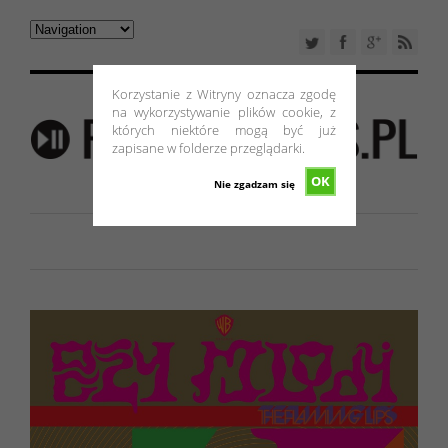
Korzystanie z Witryny oznacza zgodę
na wykorzystywanie plików cookie, z
których niektóre mogą być już
zapisane w folderze przeglądarki.
OK
Nie zgadzam się