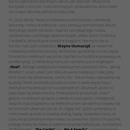
był to najbardziej depresyjny album jaki stworzyli. Muzycznie
korzystali z zimnych i ostro brzmiących syntezatorów, które także
na nowym albumie pełnią wiodącą rolę.
W
„Oczy Mlody”
świat przedstawiony jest bardziej cukierkowy,
kolorowy i milszy w odbiorze. Lipsy serwują nam koncept album,
który krąży wokół młodości, stąd też poniekąd jego nazwa,
zaczerpnięta z polskiego wydania książki
„Blisko Domu”
Erskine’a
Cardwell’a, którą Wayne znalazł w księgarni. Nie ma tu się za
bardzo nad czym rozwodzić,
Wayne tłumaczył
, że nawet nie
rozważał przetłumaczenia jej, ale bardzo spodobały mu się zapisy
fonetyczne niektórych wyrazów, stąd też na trackliście pojawiają się
polskie tytuły. Z młodością mamy do czynienia już w singlowym
„
How?
„
, którego teledysk jest rewelacyjnym pastiszem filmu „
Spring
Breakers”
, a sam utwór jest zdecydowanie najlepszy z całej płyty.
Ktoś może się zastanawiać, czemu my – future-bass, zajmujemy się
tą płytą? Wiele piosenek posiada w sobie o wiele więcej basu i
mechanicznej perkusji niż na poprzednich albumach, przez co
płyta staje się elektroniczna. Polecę byście posłuchali
„How?”
głośno na dobrym sprzęcie, a wtedy to poczujecie. Umiejętność
zespołu w posługiwaniu się elektronicznym sprzętem przejawia się
też w innych utworach jak np. W
„Nigdy Nie”
, gdzie syntezatory w
mistrzowski sposób prowadzą dialog, będąc dowodem na to, że
Lipsy wciąż potrafią komponować na poważnie. Oprócz muzycznej
powagi mamy też lekkie przyjemne popowe ballady jak
„Sunrise(Eyes
Of The Young)”
,
„The Castle”
czy
„We A Family”
. I szczerze mówiąc,