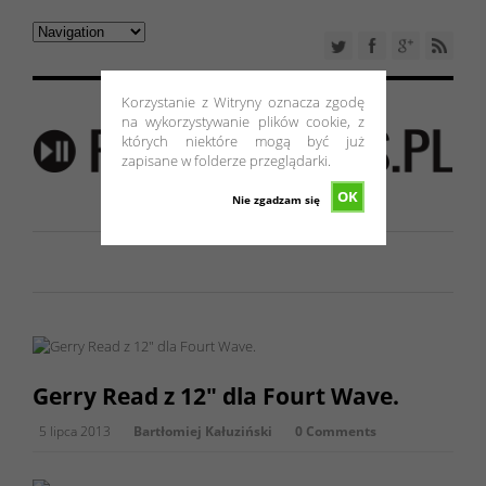
Korzystanie z Witryny oznacza zgodę
na wykorzystywanie plików cookie, z
których niektóre mogą być już
zapisane w folderze przeglądarki.
OK
Nie zgadzam się
Gerry Read z 12″ dla Fourt Wave.
5 lipca 2013
Bartłomiej Kałuziński
0 Comments