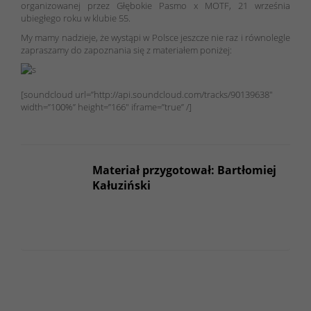
organizowanej przez Głębokie Pasmo x MOTF, 21 września
ubiegłego roku w klubie 55.
My mamy nadzieje, że wystąpi w Polsce jeszcze nie raz i równolegle
zapraszamy do zapoznania się z materiałem poniżej:
[soundcloud url=”http://api.soundcloud.com/tracks/90139638″
width=”100%” height=”166″ iframe=”true” /]
Materiał przygotował: Bartłomiej
Kałuziński