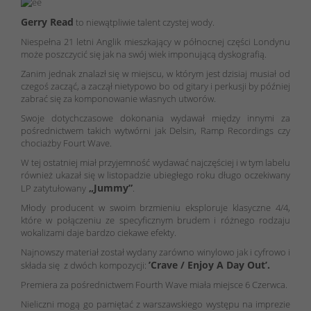
Gerry Read
to niewątpliwie talent czystej wody.
Niespełna 21 letni Anglik mieszkający w północnej części Londynu
może poszczycić się jak na swój wiek imponującą dyskografią.
Zanim jednak znalazł się w miejscu, w którym jest dzisiaj musiał od
czegoś zacząć, a zaczął nietypowo bo od gitary i perkusji by później
zabrać się za komponowanie własnych utworów.
Swoje dotychczasowe dokonania wydawał między innymi za
pośrednictwem takich wytwórni jak Delsin, Ramp Recordings czy
chociażby Fourt Wave.
W tej ostatniej miał przyjemność wydawać najczęściej i w tym labelu
również ukazał się w listopadzie ubiegłego roku długo oczekiwany
„Jummy”
LP zatytułowany
.
Młody producent w swoim brzmieniu eksploruje klasyczne 4/4,
które w połączeniu ze specyficznym brudem i różnego rodzaju
wokalizami daje bardzo ciekawe efekty.
Najnowszy materiał został wydany zarówno winylowo jak i cyfrowo i
’Crave / Enjoy A Day Out’.
składa się z dwóch kompozycji:
Premiera za pośrednictwem Fourth Wave miała miejsce 6 Czerwca.
Nieliczni mogą go pamiętać z warszawskiego występu na imprezie