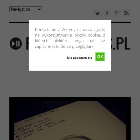
Korzystanie z Witryny oznacza zgodę
na wykorzystywanie plików cookie, z
których niektóre mogą być już
zapisane w folderze przeglądarki.
OK
Nie zgadzam się