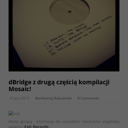
dBridge z drugą częścią kompilacji
Mosaic!
4 lipca 2013
Bartłomiej Kałuziński
0 Comments
Mamy gorącą informację dla wszystkich miłośników angielskiej
Exit Records
wytwórni
.