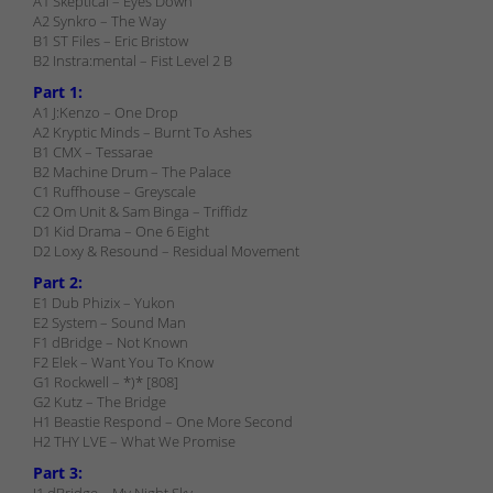
A1 Skeptical – Eyes Down
A2 Synkro – The Way
B1 ST Files – Eric Bristow
B2 Instra:mental – Fist Level 2 B
Part 1:
A1 J:Kenzo – One Drop
A2 Kryptic Minds – Burnt To Ashes
B1 CMX – Tessarae
B2 Machine Drum – The Palace
C1 Ruffhouse – Greyscale
C2 Om Unit & Sam Binga – Triffidz
D1 Kid Drama – One 6 Eight
D2 Loxy & Resound – Residual Movement
Part 2:
E1 Dub Phizix – Yukon
E2 System – Sound Man
F1 dBridge – Not Known
F2 Elek – Want You To Know
G1 Rockwell – *)* [808]
G2 Kutz – The Bridge
H1 Beastie Respond – One More Second
H2 THY LVE – What We Promise
Part 3:
I1 dBridge – My Night Sky