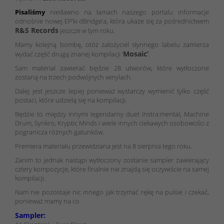
Pisaliśmy
niedawno na łamach naszego portalu informacje
odnośnie nowej EP’ki dBridge’a, która ukaże się za pośrednictwem
R&S Records
jeszcze w tym roku.
Mamy kolejną bombę, otóż założyciel słynnego labelu zamierza
Mosaic’
wydać część drugą znanej kompilacji ’
.
Sam materiał zawierać będzie 28 utworów, które wytłoczone
zostaną na trzech podwójnych winylach.
Dalej jest jeszcze lepiej ponieważ wystarczy wymienić tylko część
postaci, które udzielą się na kompilacji.
Będzie to między innymi legendarny duet Instra:mental, Machine
Drum, Synkro, Kryptic Minds i wiele innych ciekawych osobowości z
pogranicza różnych gatunków.
Premiera materiału przewidziana jest na 8 sierpnia tego roku.
Zanim to jednak nastąpi wytłoczony zostanie sampler zawierający
cztery kompozycje, które finalnie nie znajdą się oczywiście na samej
kompilacji.
Nam nie pozostaje nic innego jak trzymać rękę na pulsie i czekać,
ponieważ mamy na co.
Sampler: