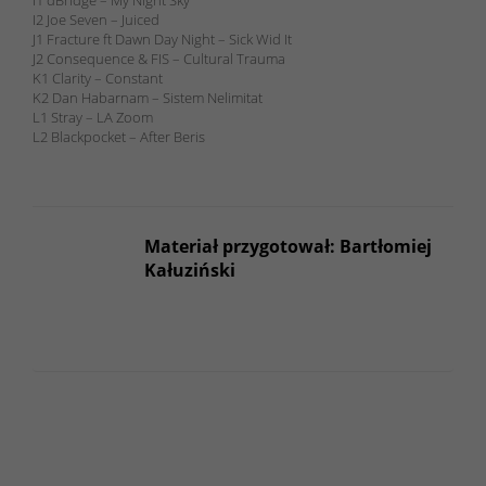
I2 Joe Seven – Juiced
J1 Fracture ft Dawn Day Night – Sick Wid It
J2 Consequence & FIS – Cultural Trauma
K1 Clarity – Constant
K2 Dan Habarnam – Sistem Nelimitat
L1 Stray – LA Zoom
L2 Blackpocket – After Beris
Materiał przygotował: Bartłomiej
Kałuziński