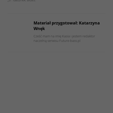
Materiał przygotował: Katarzyna
Wnęk
Cześć mam na imię Kasia i jestem redaktor
naczelną serwisu Future-bass.pl