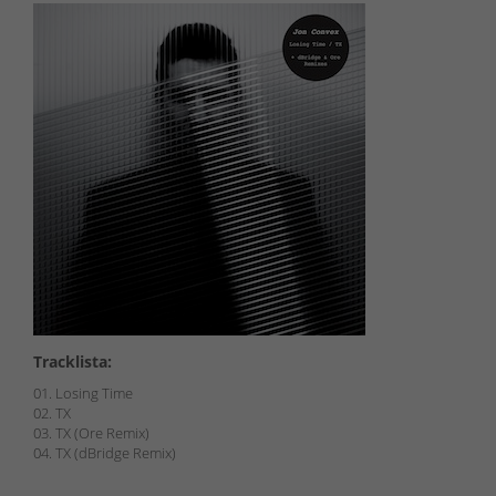
Tracklista:
01. Losing Time
02. TX
03. TX (Ore Remix)
04. TX (dBridge Remix)