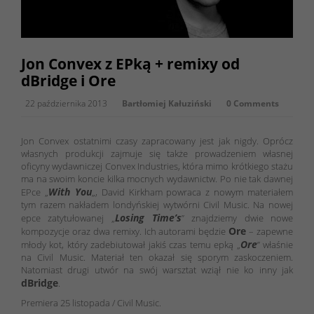
Jon Convex z EPką + remixy od
dBridge i Ore
22 października 2013
Bartłomiej Kałuziński
0 Comments
Jon Convex ostatnimi czasy zapracowany jest jak nigdy. Oprócz
własnych produkcji zajmuje się także prowadzeniem własnej
oficyny wydawniczej Convex Industries, która mimo krótkiego stażu
ma na swoim koncie kilka mocnych wydawnictw. Po nie tak dawnej
With You
EPce „
„, David Kirkham powraca z nowym materiałem
tym razem nakładem londyńskiej wytwórni Civil Music. Na nowej
Losing Time’s
epce zatytułowanej „
” znajdziemy dwie nowe
Ore
kompozycje oraz dwa remixy. Ich autorami będzie
– zapewne
Ore
młody kot, który zadebiutował jakiś czas temu epką „
” właśnie
na Civil Music. Materiał ten okazał się sporym zaskoczeniem.
Natomiast drugi utwór na swój warsztat wziął nie ko inny jak
dBridge
.
Premiera 25 listopada / Civil Music.