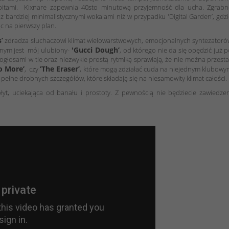
 bitami. Kixnare zapewnia 40sto minutową przyjemność dla ucha. Zgrabn
 z bardziej minimalistycznymi wokalami niż w przypadku 'Digital Garden’, gdz
c na pierwszy plan.
’
zdradza słuchaczowi klimat wielowarstwowych, emocjonalnych syntezatoró
'Gucci Dough’
jnym jest mój ulubiony-
, od którego nie da się opędzić już 
głosami w tle oraz niezwykle prostą rytmiką sprawiają, że nie można przest
o More’
’The Eraser’
, czy
, które mogą zdziałać cuda na niejednym klubow
pełne drobnych szczegółów, które składają się na niesamowity klimat całości.
łyt, uciekająca od banału i prostoty. Z pewnością nie będziecie zawiedze