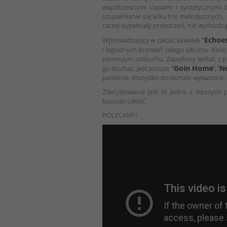
współczesnymi clapami i syntetycznymi
uzupełnianie się kilku linii melodycznych,
raczej wypełniały przestrzeń, nie wychodzą
'Echoes
Wprowadzający w całość kawałek
i łagodnych brzmień całego albumu. Kole
pierwszym odsłuchu. Zapętlony wokal, z po
'Goin Home’
’N
go słuchać. Jest jeszcze
,
parkiecie. Wszystko doskonale wyważone i 
Zdecydowanie jest to jedna z lepszych p
kupując całość.
POLECAMY!