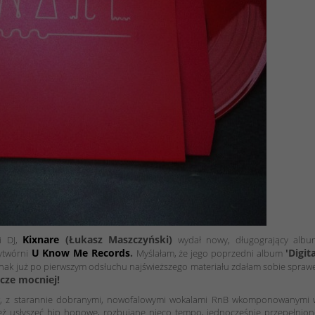
Kixnare
(Łukasz Maszczyński)
i DJ,
wydał nowy, długogrający albu
U Know Me Records
.
'Digita
ytwórni
Myślałam, że jego poprzedni album
dnak już po pierwszym odsłuchu najświeższego materiału zdałam sobie spraw
zcze mocniej!
ów, z starannie dobranymi, nowofalowymi wokalami RnB wkomponowanymi 
ż usłyszeć hip hopowe, rozbujane nieco tempo, jednocześnie przepełnion