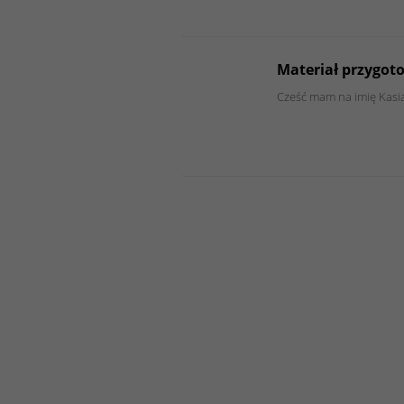
Materiał przygot
Cześć mam na imię Kasia