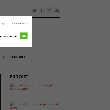
 być już zapisane w
OK
ie zgadzam się
ACA
KONTAKT
PODCAST