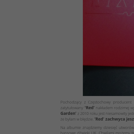
Pochodzący z Częstochowy producent 
'Red’
zatytułowany
nakładem rodzimej w
Garden’
z 2010 roku jest niesamowity je
’Red’ zachwyca jes
że byłam w błędzie.
Na albumie znajdziemy dziesięć utwor
bassowe dźwięki UK. Chwilami możemy te