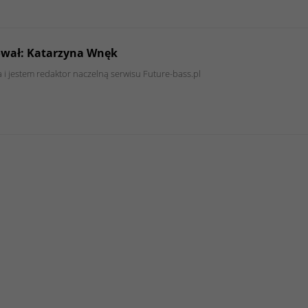
ował: Katarzyna Wnęk
 i jestem redaktor naczelną serwisu Future-bass.pl