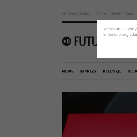
STRONA GŁÓWNA
EKIPA
WSPÓŁPRACA
Korzystanie z Witr
folderze przeglądar
NEWS
IMPREZY
RECENZJE
RELA