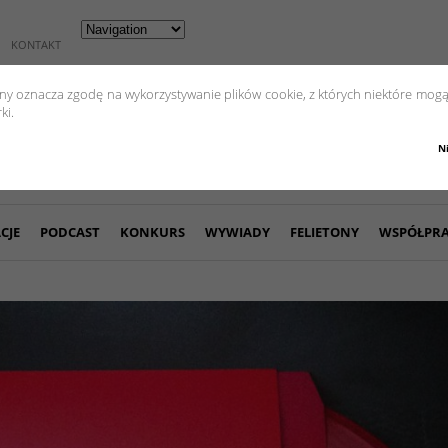
KONTAKT
yny oznacza zgodę na wykorzystywanie plików cookie, z których niektóre mogą
ki.
N
CJE
PODCAST
KONKURS
WYWIADY
FELIETONY
WSPÓŁPR