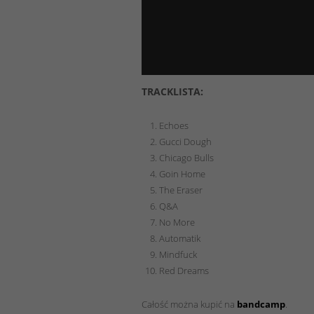
TRACKLISTA:
Echoes
Gucci Dough
Chicago Bulls
Goin Home
The Eraser
Q&A
No More
Automatik
Mindfuck
Red Dreams
Całość można kupić na
bandcamp
.