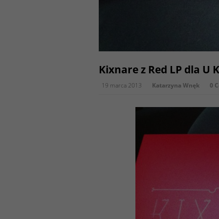
Kixnare z Red LP dla U
19 marca 2013
Katarzyna Wnęk
0 