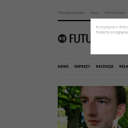
STRONA GŁÓWNA
EKIPA
WSPÓŁPRACA
Korzystanie z Witr
folderze przeglądar
NEWS
IMPREZY
RECENZJE
RELA