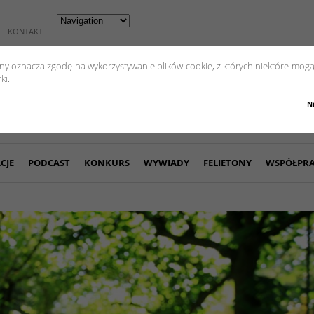
KONTAKT
yny oznacza zgodę na wykorzystywanie plików cookie, z których niektóre mogą
ki.
N
CJE
PODCAST
KONKURS
WYWIADY
FELIETONY
WSPÓŁPR