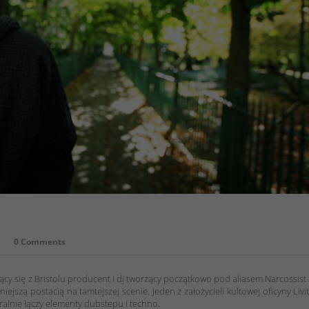
0 Comments
ący się z Bristolu producent i dj tworzący początkowo pod aliasem Narcossist
ejszą postacią na tamtejszej scenie. Jeden z założycieli kultowej oficyny Livi
lnie łączy elementy dubstepu i techno.