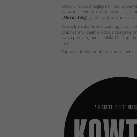
Obecny rok pod względem ilości wydawnic
najważniejszymi do odnotowania są z pe
Mirror Song
„
„, przy której swój udział mi
W zeszłym roku Kowton zainaugurował sw
oraz techno idealnie oddają specyfikę o
swoją premierę będzie miała 11 listopad
Fire.
Zapoznajcie się z poniższym odsłuchem b