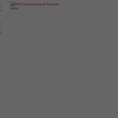
mi
a
mu
e
”
le