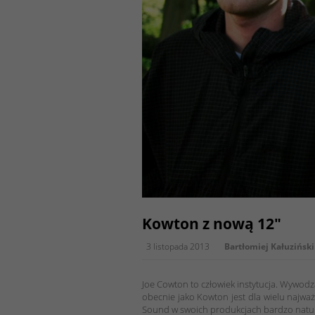
Kowton z nową 12″
3 listopada 2013
Bartłomiej Kałuziński
Joe Cowton to człowiek instytucja. Wywodz
obecnie jako Kowton jest dla wielu najważni
Sound w swoich produkcjach bardzo natura