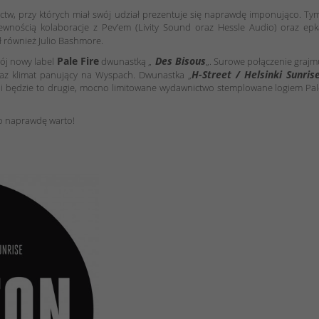
tw, przy których miał swój udział prezentuje się naprawdę imponująco. Ty
wnością kolaboracje z Pev’em (Livity Sound oraz Hessle Audio) oraz epk
ał również Julio Bashmore.
Pale Fire
Des Bisous
ój nowy label
dwunastką „
„. Surowe połączenie graj
H-Street / Helsinki Sunris
raz klimat panujący na Wyspach. Dwunastka „
a i będzie to drugie, mocno limitowane wydawnictwo stemplowane logiem Pa
o naprawdę warto!