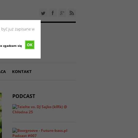
 być już zapisane w
OK
ie zgadzam się
ACA
KONTAKT
PODCAST