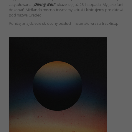
Diving Bell
zatytułowana „
” ukaże się już 25 listopada. My jako fani
dokonań Midlanda mocno trzymamy kciuki i kibicujemy projektowi
pod nazwą Graded!
Poniżej znajdziecie skrócony odsłuch materiału wraz z tracklistą.