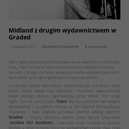
Midland z drugim wydawnictwem w
Graded
2 listopada 2013
Bartłomiej Kałuziński
0 Comments
Harry Agius aka Midland debiutował nie tak dawno bo w 2010 roku
epką „Play The Game”, która wydana została nakładem Phonica
Records. Od tego momentu praktycznie każde wydawnictwo, które
wychodziło spod rąk Anglika było co najmniej solidne.
Po drodze zaliczył takie oficyny wydawnicze jak Aus Music, More
Music, Naked Naked oraz wspólnie z Pariahem wyprodukował
kawał dobrego techno sygnowanego przez Works The Longs
Trace
Night. Ten rok oprócz epki „
” dla Aus przyniósł nam kolejne
wydawnictwo z tą jednak różnicą, że ów materiał był wyjątkowy.
Wyjątkowy z tego względu ponieważ otwierał katalog wytwórni
Graded
– oficyny założonej właśnie przez Agiusa. Dwunastka
Archive 01/ Realtime
„
„, otworzyła nowy rozdział w karierze
Anglika a teraz przyszła pora na wydawnictwo numer dwa. Epka