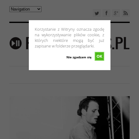
Korzystanie z Witryny oznacza zgodę
na wykorzystywanie plików cookie, z
których niektóre mogą być już
zapisane w folderze przeglądarki.
OK
Nie zgadzam się