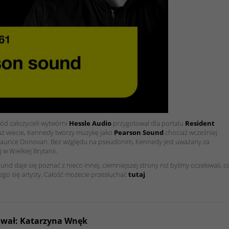
śród założycieli wytwórni
Hessle Audio
przygotował dla portalu
Resident
już wiecie, Kennedy tworzy muzykę jako
Pearson Sound
chociaż wcześniej
aurice Donovan. Bez względu na pseudonim, Kennedy jest uważany za
w Wielkiej Brytanii.
 daje się poznać z nieco innej, ciemniejszej strony niż byśmy oczekiwali, c
cego się artysty. Całość możecie przesłuchać
tutaj
.
ował: Katarzyna Wnęk