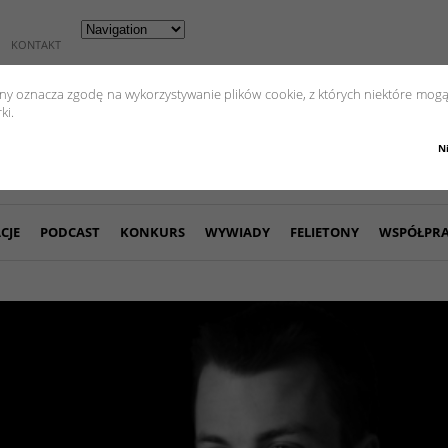
KONTAKT
yny oznacza zgodę na wykorzystywanie plików cookie, z których niektóre mogą
ki.
N
CJE
PODCAST
KONKURS
WYWIADY
FELIETONY
WSPÓŁPR