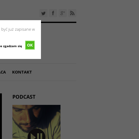
 być już zapisane w
OK
ie zgadzam się
ACA
KONTAKT
PODCAST