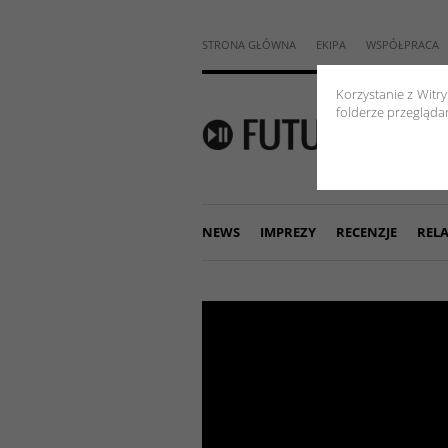
STRONA GŁÓWNA
EKIPA
WSPÓŁPRACA
Korzystanie z Witr
folderze przeglądar
NEWS
IMPREZY
RECENZJE
RELA