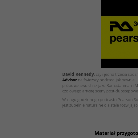
David Kennedy
, czyli jedna trzecia spo
Advisor
najświeższy podcast. Jak pewnie 
próbował swoich sił jako Ramadanman i M
czołowego artystę sceny post-dubstepowej 
W ciągu godzinnego podcastu Pearson Sound
jest zupełnie naturalne dla stale rozwijają
Materiał przygot