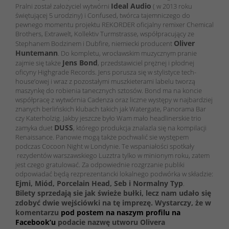
Ideal Audio
Pralni został założyciel wytwórni
( w 2013 roku
świętującej 5 urodziny) i Confused, twórca tajemniczego do
pewnego momentu projektu REKORDER oficjalny remixer Chemical
Brothers, Extrawelt, Kollektiv Turmstrasse, współpracujący ze
Oliver
Stephanem Bodzinem i Dubfire, niemiecki producent
Huntemann
. Do kompletu, wrocławskim muzycznym pranie
Jens Bond
zajmie się także
, przedstawiciel prężnej i płodnej
oficyny Highgrade Records. Jens porusza się w stylistyce tech-
house’owej i wraz z pozostałymi muszkieterami labelu tworzą
maszynkę do robienia tanecznych sztosów. Bond ma na koncie
współpracę z wytwórnia Cadenza oraz liczne występy w najbardziej
znanych berlińskich klubach takich jak Watergate, Panorama Bar
czy Katerholzig. Jakby jeszcze było Wam mało headlinerskie trio
DUSS
zamyka duet
, którego produkcja znalazla się na kompilacji
Renaissance. Panowie mogą także pochwalić sie występem
podczas Cocoon Night w Londynie. Te wspaniałości spotkały
rezydentów warszawskiego Luzztra tylko w minionym roku, zatem
jest czego gratulować. Za odpowiednie rozgrzanie publiki
odpowiadać będą rezprezentancki lokalnego podwórka w składzie:
Ejmi, Miód, Porcelain Head, Seb i Normalny Typ
.
Bilety sprzedają sie jak świeże bułki, lecz nam udało się
zdobyć dwie wejściówki na tę imprezę. Wystarczy, że w
komentarzu
pod postem na naszym profilu na
Facebook’u
podacie nazwę
utworu Olivera