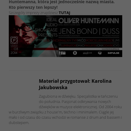
Huntemanna, która jest jednocześnie nazwą miasta.
Kto pierwszy ten lepszy!
Szczegóły imprezy znajdziesz
TUTAJ
Materiał przygotował: Karolina
Jakubowska
Zagubiona w dźwięku. Specjalistka w tańczeniu
do południa. Pasjonat odkrywania nowych
dźwięków w muzyce elektronicznej. Od 2004 roku
w burzliwym związku z house'm, techno i minimalem. Ciągle jej
mało i od czasu do czasu wchodzi w romanse z drum and bassem i
dubstepem.