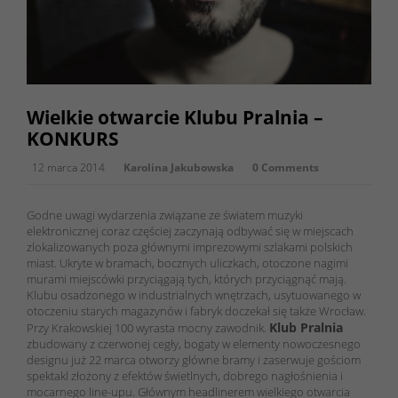
Wielkie otwarcie Klubu Pralnia –
KONKURS
12 marca 2014
Karolina Jakubowska
0 Comments
Godne uwagi wydarzenia związane ze światem muzyki
elektronicznej coraz częściej zaczynają odbywać się w miejscach
zlokalizowanych poza głównymi imprezowymi szlakami polskich
miast. Ukryte w bramach, bocznych uliczkach, otoczone nagimi
murami miejscówki przyciągają tych, których przyciągnąć mają.
Klubu osadzonego w industrialnych wnętrzach, usytuowanego w
otoczeniu starych magazynów i fabryk doczekał się także Wrocław.
Klub Pralnia
Przy Krakowskiej 100 wyrasta mocny zawodnik.
zbudowany z czerwonej cegły, bogaty w elementy nowoczesnego
designu już 22 marca otworzy główne bramy i zaserwuje gościom
spektakl złożony z efektów świetlnych, dobrego nagłośnienia i
mocarnego line-upu. Głównym headlinerem wielkiego otwarcia