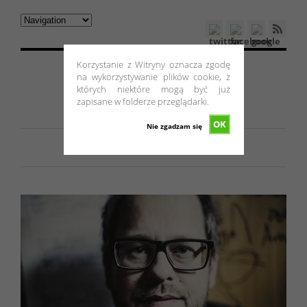
Korzystanie z Witryny oznacza zgodę
na wykorzystywanie plików cookie, z
których niektóre mogą być już
zapisane w folderze przeglądarki.
OK
Nie zgadzam się