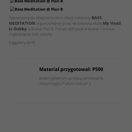
BASS
Zapraszamy do obejrzenia mini-relacji z imprezy
MEDITATION
My Head
organizowanej przez wrocławska ekipę
Is Dubby
w klubie Plan B. Ponad 400 osob w klubie + liniowe
nagłośnienie robi robotę..
[nggallery id=9]
Materiał przygotował: P500
Jestem głównym sprawcą zamieszania
związanego z Future-bass.pl :)