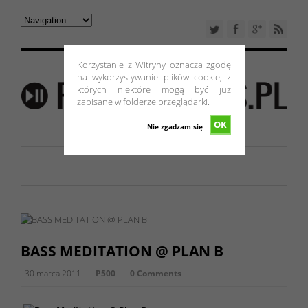
Korzystanie z Witryny oznacza zgodę
na wykorzystywanie plików cookie, z
których niektóre mogą być już
zapisane w folderze przeglądarki.
OK
Nie zgadzam się
BASS MEDITATION @ PLAN B
30 marca 2011
P500
0 Comments