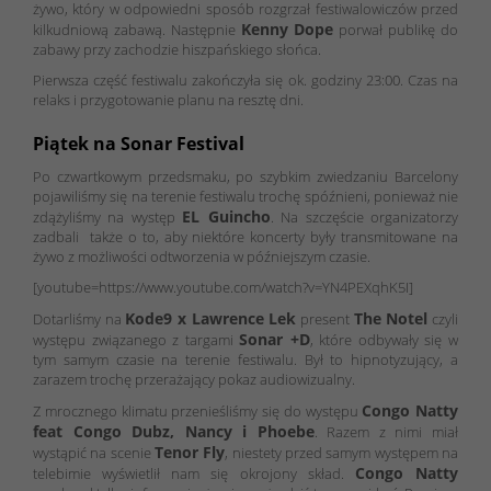
żywo, który w odpowiedni sposób rozgrzał festiwalowiczów przed
Kenny Dope
kilkudniową zabawą. Następnie
porwał publikę do
zabawy przy zachodzie hiszpańskiego słońca.
Pierwsza część festiwalu zakończyła się ok. godziny 23:00. Czas na
relaks i przygotowanie planu na resztę dni.
Piątek na Sonar Festival
Po czwartkowym przedsmaku, po szybkim zwiedzaniu Barcelony
pojawiliśmy się na terenie festiwalu trochę spóźnieni, ponieważ nie
EL Guincho
zdążyliśmy na występ
. Na szczęście organizatorzy
zadbali także o to, aby niektóre koncerty były transmitowane na
żywo z możliwości odtworzenia w późniejszym czasie.
[youtube=https://www.youtube.com/watch?v=YN4PEXqhK5I]
Kode9 x Lawrence Lek
The Notel
Dotarliśmy na
present
czyli
Sonar +D
występu związanego z targami
, które odbywały się w
tym samym czasie na terenie festiwalu. Był to hipnotyzujący, a
zarazem trochę przerażający pokaz audiowizualny.
Congo Natty
Z mrocznego klimatu przenieśliśmy się do występu
feat Congo Dubz, Nancy i Phoebe
. Razem z nimi miał
Tenor Fly
wystąpić na scenie
, niestety przed samym występem na
Congo Natty
telebimie wyświetlił nam się okrojony skład.