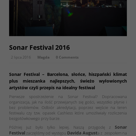
Sonar Festival 2016
2 lipca 2016
Magda
0 Comments
Sonar Festival – Barcelona, słońce, hiszpański klimat
plus mieszanka najlepszych, świeżo wyłowionych
artystów czyli przepis na idealny festiwal
Pierwsze spostrzeżenie na Sonar Festival? Dopracowana
organizacja, jak na ilość przewijanych się gości, wszystko płynie i
bez problemów. Odbiór akredytacji, poprzez wejście na teren
festiwalu czy tzw. opasek Cashless które umożliwiały rozliczenia
bezgotówkowego przy barze.
Sonar
Później już było tylko lepiej. Naszą przygodę z
Festival
Davida August
zaczęliśmy od występu
a z zespołem na