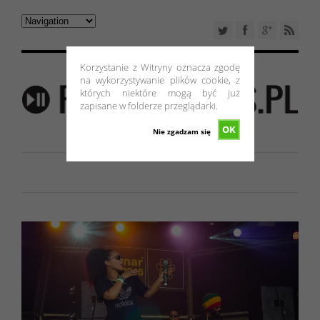
Korzystanie z Witryny oznacza zgodę
na wykorzystywanie plików cookie, z
których niektóre mogą być już
zapisane w folderze przeglądarki.
OK
Nie zgadzam się