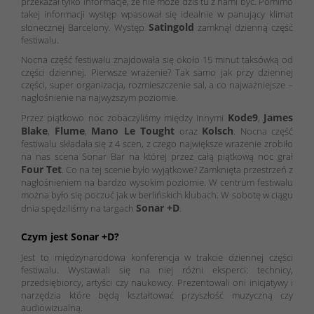
przekazał tylko informacje, że nie może dziś tu z nami być. Pomimo
takej informacji występ wpasował się idealnie w panujący klimat
Satingold
słonecznej Barcelony. Występ
zamknął dzienną część
festiwalu.
Nocna część festiwalu znajdowała się około 15 minut taksówką od
części dziennej. Pierwsze wrażenie? Tak samo jak przy dziennej
części, super organizacja, rozmieszczenie sal, a co najważniejsze –
nagłośnienie na najwyższym poziomie.
Kode9
James
Przez piątkowo noc zobaczyliśmy między innymi
,
Blake
Flume
Mano Le Tought
Kolsch
,
,
oraz
. Nocna część
festiwalu składała się z 4 scen, z czego największe wrażenie zrobiło
na nas scena Sonar Bar na której przez całą piątkową noc grał
Four Tet
. Co na tej scenie było wyjątkowe? Zamknięta przestrzeń z
nagłośnieniem na bardzo wysokim poziomie. W centrum festiwalu
można było się poczuć jak w berlińskich klubach. W sobotę w ciągu
Sonar +D
dnia spędziliśmy na targach
.
Czym jest Sonar +D?
Jest to międzynarodowa konferencja w trakcie dziennej części
festiwalu. Wystawiali się na niej różni eksperci: technicy,
przedsiębiorcy, artyści czy naukowcy. Prezentowali oni inicjatywy i
narzędzia które będą kształtować przyszłość muzyczną czy
audiowizualną.