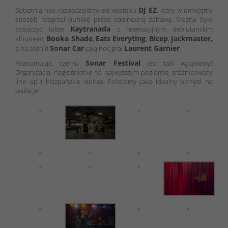
DJ EZ
Sobotnią noc rozpoczęliśmy od występu
, który w umiejętny
sposób rozgrzał publikę przed całonocną zabawą. Można było
Kaytranada
zobaczyć także
z rewelacyjnym debiutanckim
Booka Shade
Eats Everyting
Bicep
Jackmaster,
albumem,
,
,
,
Sonar Car
Laurent Garnier
a na scenie
całą noc grał
.
Sonar Festival
Reasumując, czemu
jest taki wyjątkowy?
Organizacja, nagłośnienie na najwyższym poziomie, zróżnicowany
line up i hiszpańskie słońce. Polecamy jako idealny pomysł na
wakacje!