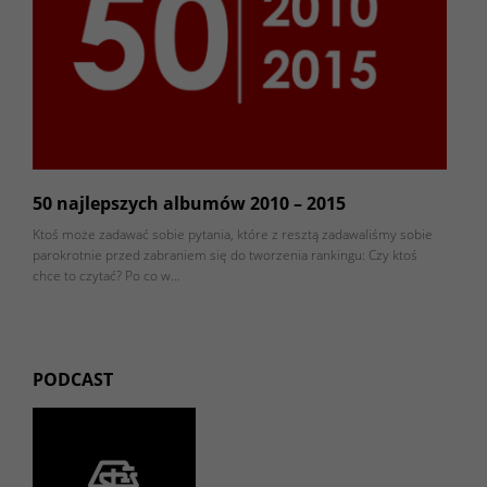
50 najlepszych albumów 2010 – 2015
Ktoś może zadawać sobie pytania, które z resztą zadawaliśmy sobie
parokrotnie przed zabraniem się do tworzenia rankingu: Czy ktoś
chce to czytać? Po co w…
PODCAST