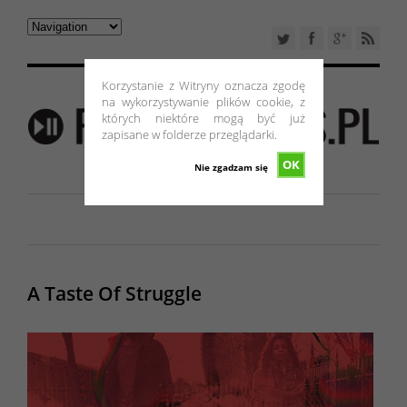
Korzystanie z Witryny oznacza zgodę
na wykorzystywanie plików cookie, z
których niektóre mogą być już
zapisane w folderze przeglądarki.
OK
Nie zgadzam się
A Taste Of Struggle