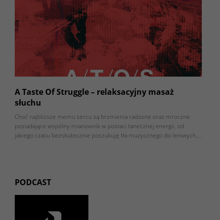
A Taste Of Struggle – relaksacyjny masaż
słuchu
Choć najbliższe memu sercu są brzmienia radosne oraz mroczne
posiadające wspólny mianownik w postaci tanecznej energii, od
jakiego czasu bezskutecznie poszukuję tła muzycznego do leniwych,…
PODCAST