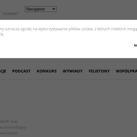
KONTAKT
yny oznacza zgodę na wykorzystywanie plików cookie, z których niektóre mogą
ki.
N
CJE
PODCAST
KONKURS
WYWIADY
FELIETONY
WSPÓŁPR
eBeeR” oraz
ez prezentujący
nowoczesne