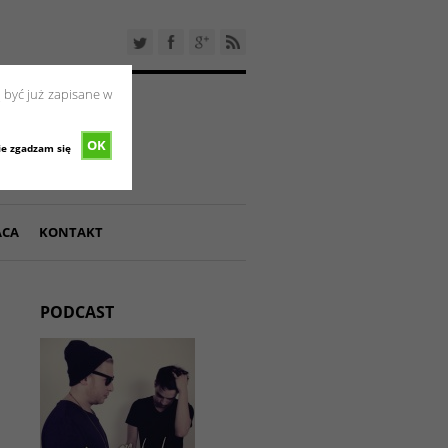
 być już zapisane w
OK
ie zgadzam się
ACA
KONTAKT
PODCAST