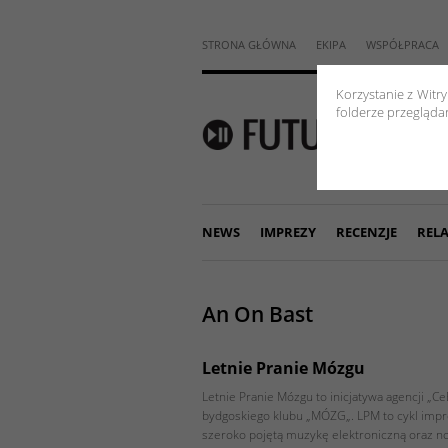
STRONA GŁÓWNA
EKIPA
WSPÓŁPRACA
Korzystanie z Witr
folderze przeglądar
NEWS
IMPREZY
RECENZJE
RELA
An On Bast
Letnie Pranie Mózgu
Letnie Pranie Mózgu to inicjatywa agencji „C
bydgoskiego klubu „MÓZG„. LPM to cykl impr
szeroko pojętą muzykę elektroniczną oraz 