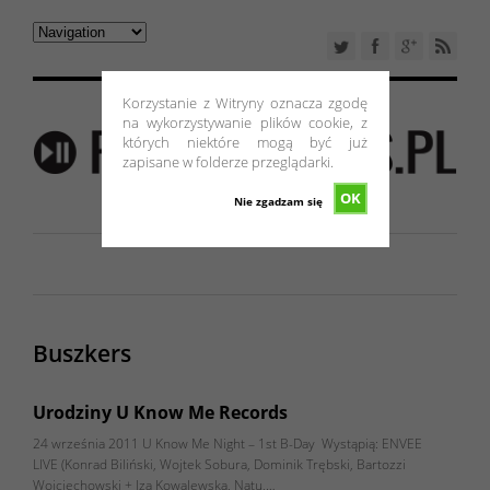
Korzystanie z Witryny oznacza zgodę
na wykorzystywanie plików cookie, z
których niektóre mogą być już
zapisane w folderze przeglądarki.
OK
Nie zgadzam się
Buszkers
Urodziny U Know Me Records
24 września 2011 U Know Me Night – 1st B-Day Wystąpią: ENVEE
LIVE (Konrad Biliński, Wojtek Sobura, Dominik Trębski, Bartozzi
Wojciechowski + Iza Kowalewska, Natu,…