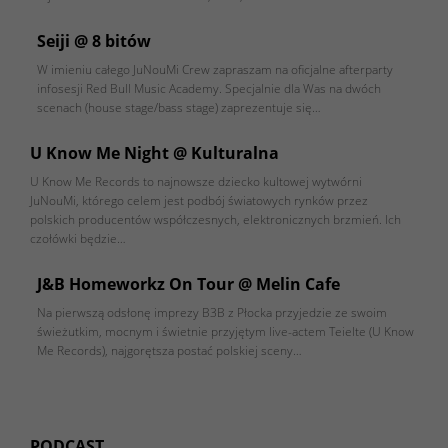
Seiji @ 8 bitów
W imieniu całego JuNouMi Crew zapraszam na oficjalne afterparty
infosesji Red Bull Music Academy. Specjalnie dla Was na dwóch
scenach (house stage/bass stage) zaprezentuje się…
U Know Me Night @ Kulturalna
U Know Me Records to najnowsze dziecko kultowej wytwórni
JuNouMi, którego celem jest podbój światowych rynków przez
polskich producentów współczesnych, elektronicznych brzmień. Ich
czołówki będzie…
J&B Homeworkz On Tour @ Melin Cafe
Na pierwszą odsłonę imprezy B3B z Płocka przyjedzie ze swoim
świeżutkim, mocnym i świetnie przyjętym live-actem Teielte (U Know
Me Records), najgorętsza postać polskiej sceny…
PODCAST