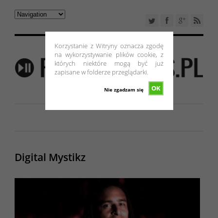
Korzystanie z Witryny oznacza zgodę
na wykorzystywanie plików cookie, z
których niektóre mogą być już
zapisane w folderze przeglądarki.
OK
Nie zgadzam się
Digital Mystikz