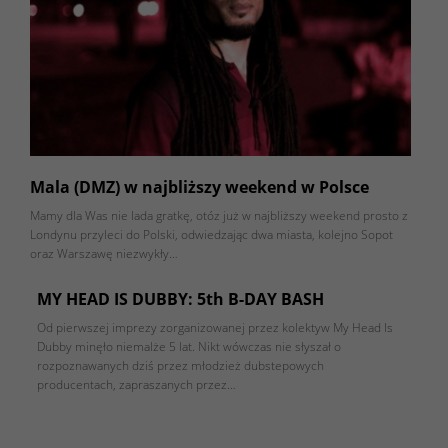
Mala (DMZ) w najbliższy weekend w Polsce
Mamy dla Was nie lada gratkę, otóz już w najbliższy weekend prosto z
Londynu przyleci do Polski, odwiedzając dwa miasta, kolejno Sopot
oraz Warszawę niezwykły…
MY HEAD IS DUBBY: 5th B-DAY BASH
Od pierwszej imprezy zorganizowanej przez kolektyw My Head Is
Dubby minęło niemalże 5 lat. Nikt wówczas nie słyszał o
rozpoznawanych dziś przez młodzież dubstepowych
producentach, zapraszanych przez…