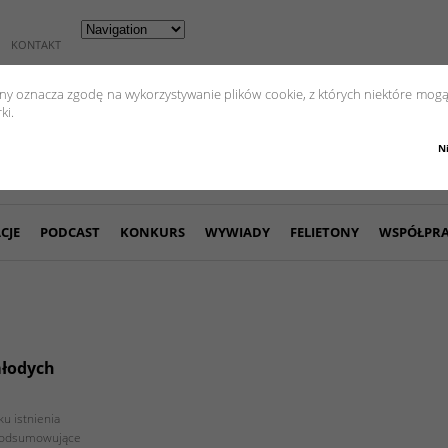
KONTAKT
yny oznacza zgodę na wykorzystywanie plików cookie, z których niektóre mogą
ki.
N
CJE
PODCAST
KONKURS
WYWIADY
FELIETONY
WSPÓŁPR
młodych
ku istnienia
podsumowujące