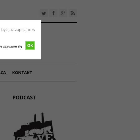
 być już zapisane w
OK
ie zgadzam się
ACA
KONTAKT
PODCAST