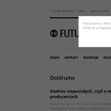
STRONA GŁÓWNA
EKIPA
WSPÓŁPRACA
Korzystanie z Witr
folderze przeglądar
NEWS
IMPREZY
RECENZJE
RELA
Doldrums
Siedmiu wspaniałych, czyli o 
producentach
Kolejny raz, jak co roku w styczniu, od począt
dubstepforum.com odbywa się głosowanie 