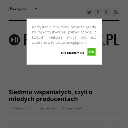
Korzystanie z Witryny oznacza zgodę
na wykorzystywanie plików cookie, z
których niektóre mogą być już
zapisane w folderze przeglądarki.
OK
Nie zgadzam się
Siedmiu wspaniałych, czyli o
młodych producentach
10 lutego 2011
mi_nutka
0 Comments