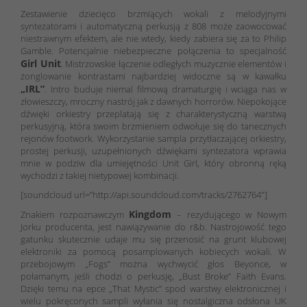
Zestawienie dziecięco brzmiących wokali z melodyjnymi
syntezatorami i automatyczną perkusją z 808 może zaowocować
niestrawnym efektem, ale nie wtedy, kiedy zabiera się za to Philip
Gamble. Potencjalnie niebezpieczne połączenia to specjalność
Girl Unit
. Mistrzowskie łączenie odległych muzycznie elementów i
żonglowanie kontrastami najbardziej widoczne są w kawałku
„IRL”
. Intro buduje niemal filmową dramaturgię i wciąga nas w
złowieszczy, mroczny nastrój jak z dawnych horrorów. Niepokojące
dźwięki orkiestry przeplatają się z charakterystyczną warstwą
perkusyjną, która swoim brzmieniem odwołuje się do tanecznych
rejonów footwork. Wykorzystanie sampla przytłaczającej orkiestry,
prostej perkusji, uzupełnionych dźwiękami syntezatora wprawia
mnie w podziw dla umiejętności Unit Girl, który obronną ręką
wychodzi z takiej nietypowej kombinacji.
[soundcloud url=”http://api.soundcloud.com/tracks/2762764″]
Kingdom
Znakiem rozpoznawczym
– rezydującego w Nowym
Jorku producenta, jest nawiązywanie do r&b. Nastrojowość tego
gatunku skutecznie udaje mu się przenosić na grunt klubowej
elektroniki za pomocą posamplowanych kobiecych wokali. W
przebojowym „Fogs” można wychwycić głos Beyonce, w
połamanym, jeśli chodzi o perkusję, „Bust Broke” Faith Evans.
Dzięki temu na epce „That Mystic” spod warstwy elektronicznej i
wielu pokręconych sampli wyłania się nostalgiczna odsłona UK