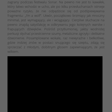
zagrany podczas festiwalu Sonar. Na pewno nie jest to kawałek,
który łatwo wchodzi w ucho, ale po kilku przesłuchaniach istnieje
poważne ryzyko, że nie odpędzicie się od podśpiewywania
fragmentu: „I’m a wolf”. Utwór, początkowo brzmiący jak mroczny
minimal, jest wymagający, ale i wciągający. Cierpliwi słuchacze na
pewno znajdą satysfakcję w odkrywaniu jego kolejnych warstw i
frapujących dźwięków. Pośród przytłumionej, jakby wodnistej
perkusji słychać przestrzenne szumy, metaliczne zgrzyty i delikatne
dzwonienie. Posamplowane wokale, raz niewyraźne i bełkotliwe,
gdzie indziej znów w postaci snującego się szeptu, zdają się
sprzeczać z młodym, dobitnym głosem zapewniającym, że jest
wilkiem.