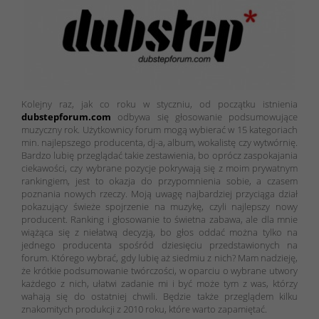
Kolejny raz, jak co roku w styczniu, od początku istnienia
dubstepforum.com
odbywa się głosowanie podsumowujące
muzyczny rok. Użytkownicy forum mogą wybierać w 15 kategoriach
min. najlepszego producenta, dj-a, album, wokalistę czy wytwórnię.
Bardzo lubię przeglądać takie zestawienia, bo oprócz zaspokajania
ciekawości, czy wybrane pozycje pokrywają się z moim prywatnym
rankingiem, jest to okazja do przypomnienia sobie, a czasem
poznania nowych rzeczy. Moją uwagę najbardziej przyciąga dział
pokazujący świeże spojrzenie na muzykę, czyli najlepszy nowy
producent. Ranking i głosowanie to świetna zabawa, ale dla mnie
wiążąca się z niełatwą decyzją, bo głos oddać można tylko na
jednego producenta spośród dziesięciu przedstawionych na
forum. Którego wybrać, gdy lubię aż siedmiu z nich? Mam nadzieję,
że krótkie podsumowanie twórczości, w oparciu o wybrane utwory
każdego z nich, ułatwi zadanie mi i być może tym z was, którzy
wahają się do ostatniej chwili. Będzie także przeglądem kilku
znakomitych produkcji z 2010 roku, które warto zapamiętać.