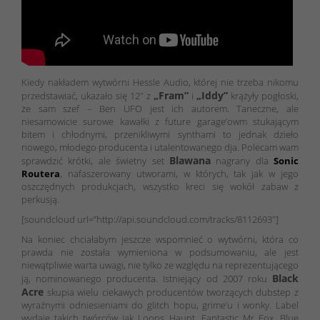
Kiedy nakładem wytwórni Hessle Audio, której nie trzeba nikomu
„Fram”
„Iddy”
przedstawiać, ukazało się 12″ z
i
krążyły pogłoski,
że sam szef – Ben UFO jest ich autorem. Taneczne, ale
niesamowicie surowe kawałki z future garage’owm stukającym
bitem i chłodnymi, przenikliwymi synthami to jednak dzieło
nowego, młodego producenta i utalentowanego dja. Polecam wam
Blawana
sprawdzić krótki, ale świetny set
nagrany dla
Sonic
Routera
, nafaszerowany utworami, w których, tak jak w jego
oszczędnych produkcjach, wszystko kreci się wokół zabaw z
perkusją.
[soundcloud url=”http://api.soundcloud.com/tracks/8112693″]
Na koniec chciałabym jeszcze wspomnieć o wytwórni, która co
prawda nie została wymieniona w podsumowaniu, ale jest
niewątpliwie warta uwagi, nie tylko ze względu na reprezentującego
Black
ją, nominowanego producenta. Istniejący od 2007 roku
Acre
skupia wielu ciekawych producentów tworzących dubstep z
wyraźnymi odniesieniami do glitch hopu, grime’u i wonky. Label
wydaje takich twórców jak Loops Haunt, Fantastic Mr Fox, Blue