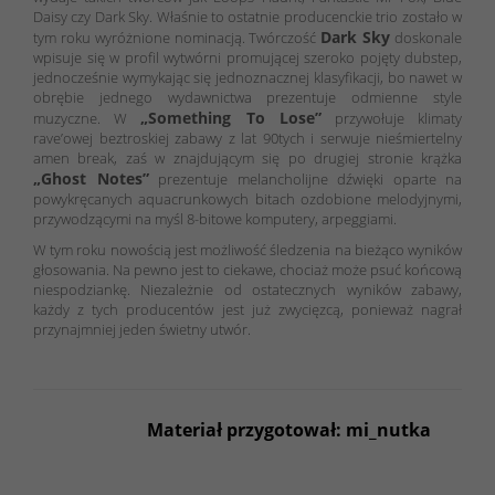
Daisy czy Dark Sky. Właśnie to ostatnie producenckie trio zostało w
Dark Sky
tym roku wyróżnione nominacją. Twórczość
doskonale
wpisuje się w profil wytwórni promującej szeroko pojęty dubstep,
jednocześnie wymykając się jednoznacznej klasyfikacji, bo nawet w
obrębie jednego wydawnictwa prezentuje odmienne style
„Something To Lose”
muzyczne. W
przywołuje klimaty
rave’owej beztroskiej zabawy z lat 90tych i serwuje nieśmiertelny
amen break, zaś w znajdującym się po drugiej stronie krążka
„Ghost Notes”
prezentuje melancholijne dźwięki oparte na
powykręcanych aquacrunkowych bitach ozdobione melodyjnymi,
przywodzącymi na myśl 8-bitowe komputery, arpeggiami.
W tym roku nowością jest możliwość śledzenia na bieżąco wyników
głosowania. Na pewno jest to ciekawe, chociaż może psuć końcową
niespodziankę. Niezależnie od ostatecznych wyników zabawy,
każdy z tych producentów jest już zwycięzcą, ponieważ nagrał
przynajmniej jeden świetny utwór.
Materiał przygotował: mi_nutka