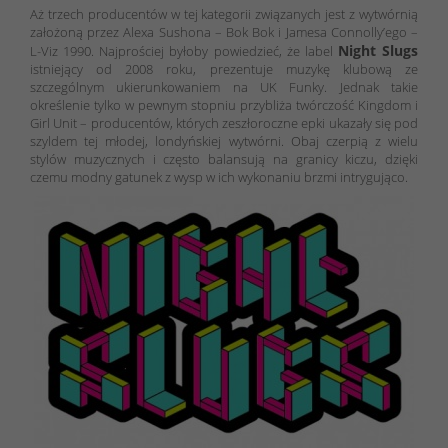
Aż trzech producentów w tej kategorii związanych jest z wytwórnią
założoną przez Alexa Sushona – Bok Bok i Jamesa Connolly’ego –
Night Slugs
L-Viz 1990. Najprościej byłoby powiedzieć, że label
istniejący od 2008 roku, prezentuje muzykę klubową ze
szczególnym ukierunkowaniem na UK Funky. Jednak takie
określenie tylko w pewnym stopniu przybliża twórczość Kingdom i
Girl Unit – producentów, których zeszłoroczne epki ukazały się pod
szyldem tej młodej, londyńskiej wytwórni. Obaj czerpią z wielu
stylów muzycznych i często balansują na granicy kiczu, dzięki
czemu modny gatunek z wysp w ich wykonaniu brzmi intrygująco.