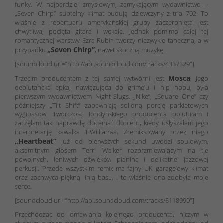
funky. W najbardziej zmysłowym, zamykającym wydawnictwo –
„Seven Chirp” subtelny klimat budują dziewczyny z tria 702. To
właśnie z repertuaru amerykańskiej grupy zaczerpnięta jest
chwytliwa, pocięta gitara i wokale. Jednak pomimo całej tej
romantycznej warstwy Ezra Rubin tworzy niezwykle taneczną, a w
„Seven Chirp”
przypadku
, nawet skoczną muzykę.
[soundcloud url=”http://api.soundcloud.com/tracks/4337329″]
Mosca
Trzecim producentem z tej samej wytwórni jest
. Jego
debiutancka epka, nawiązująca do grime’u i hip hopu, była
pierwszym wydawnictwem Night Slugs. „Nike”, „Square One” czy
późniejszy „Tilt Shift” zapewniają solidną porcję parkietowych
wygibasów. Twórczość londyńskiego producenta polubiłam i
zaczęłam tak naprawdę doceniać dopiero, kiedy usłyszałam jego
interpretację kawałka T.Williamsa. Zremiksowany przez niego
„Heartbeat”
już od pierwszych sekund uwodzi soulowym,
aksamitnym głosem Terri Walker rozbrzmiewającym na tle
powolnych, leniwych dźwięków pianina i delikatnej jazzowej
perkusji. Przede wszystkim remix ma fajny UK garage’owy klimat
oraz zachwyca piękną linią basu, i to właśnie ona zdobyła moje
serce.
[soundcloud url=”http://api.soundcloud.com/tracks/5118990″]
Przechodząc do omawiania kolejnego producenta, niczym w
słynnym eksperymencie z kotem Schroedingera, odchodzimy od