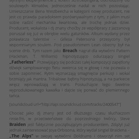
soulowych klimatów, jednocześnie nadal w nich pozostając.
Umieszczanie Bena Westbeecha w kategorii nowy producent, nie
jest co prawda paradoksem porównywalnym z tym, z jakim musi
sobie radzić mechanika kwantowa, ale trochę jednak dziwi.
Producent, wokalista i dj znany choćby ze współpracy z Jazzanovą
poruszał się już w obrębie wielu gatunków. Album wydany przez
poławiacza talentów – Gillesa Petersona przesycony był
wspomnianym soulem. Pod pseudonimem Lean obecny był na
Breach
scenie dnb. Tym razem jako
nagrał dla wytwórni Pattern
(Hackman, T. Williams) hipnotyzująco odurzający singiel
„Fatherless”
. Przewijający się podczas całej kompozycji zapętlony
dźwięk samplowanego fletu wwierca się w głowę i nie pozwala o
sobie zapomnieć. Rytm wyznaczają smagnięcia perkusji i wokal
brzmiący jak mantra. Tribalowe bębny hipnotyzują, a na parkiecie
wręcz wprowadzają w trans. Posłuchajcie tego świetnie
wyprodukowanego kawałka i dajcie się porwać do plemiennego
tańca.
[soundcloud url=”http://api.soundcloud.com/tracks/2400547″]
Chociaż jako dj znany jest od dłuższego czasu słuchaczom
rinse.fm, w przeciwieństwie do poprzedniego twórcy, Steve
Braiden
jest faktycznie początkującym producentem. Zdążył już
jednak zainteresować Joya Orbisona, który wydał singiel Braidena –
„The Alps”
w swojej wytwórni Doldrums i otworzył nim set