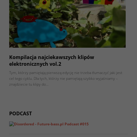
Kompilacja najciekawszych klipów
elektronicznych vol.2
Tym, którzy pamiętają pierwszą edycję nie trzeba tłumaczyć jaki jest
cel tego cyklu. Dla tych, którzy nie pamiętają szybko wyjaśniamy –
znajdziecie tu klipy do…
PODCAST