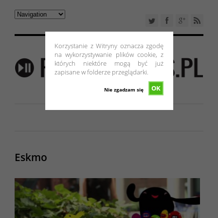
Korzystanie z Witryny oznacza zgodę
na wykorzystywanie plików cookie, z
których niektóre mogą być już
zapisane w folderze przeglądarki.
OK
Nie zgadzam się
Eskmo