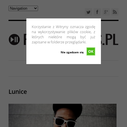
Korzystanie z Witryny oznacza zgodę
na wykorzystywanie plików cookie, z
których niektóre mogą być już
zapisane w folderze przeglądarki.
OK
Nie zgadzam się
Lunice