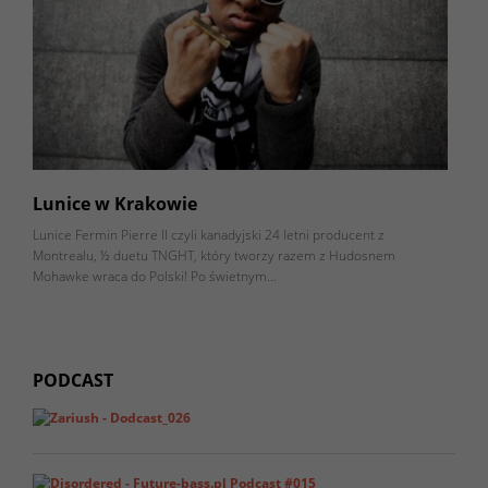
Lunice w Krakowie
Lunice Fermin Pierre II czyli kanadyjski 24 letni producent z
Montrealu, ½ duetu TNGHT, który tworzy razem z Hudosnem
Mohawke wraca do Polski! Po świetnym…
PODCAST