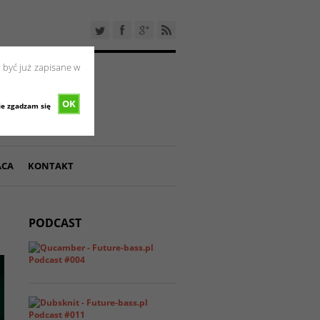
 być już zapisane w
OK
ie zgadzam się
ACA
KONTAKT
PODCAST