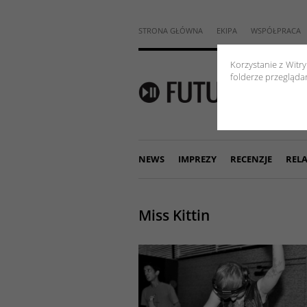
STRONA GŁÓWNA
EKIPA
WSPÓŁPRACA
Korzystanie z Witr
folderze przeglądar
NEWS
IMPREZY
RECENZJE
RELA
Miss Kittin