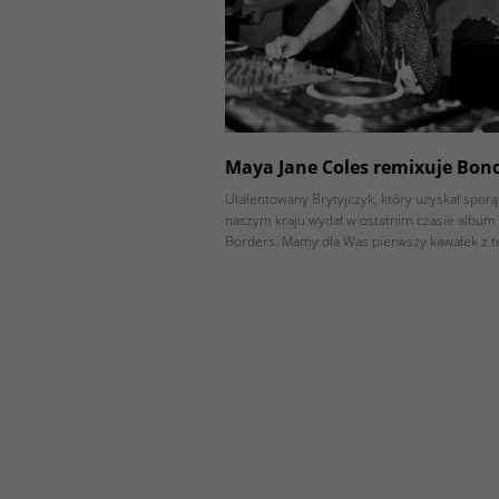
Maya Jane Coles remixuje Bon
Utalentowany Brytyjczyk, który uzyskał spor
naszym kraju wydał w ostatnim czasie album
Borders. Mamy dla Was pierwszy kawałek z t