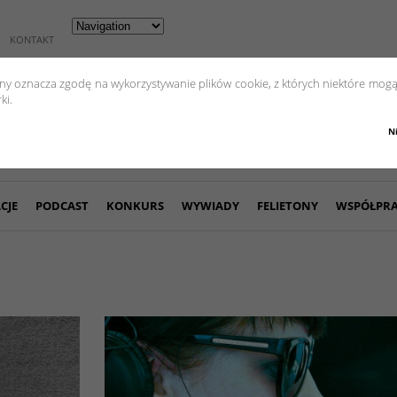
KONTAKT
yny oznacza zgodę na wykorzystywanie plików cookie, z których niektóre mogą
ki.
N
CJE
PODCAST
KONKURS
WYWIADY
FELIETONY
WSPÓŁPR