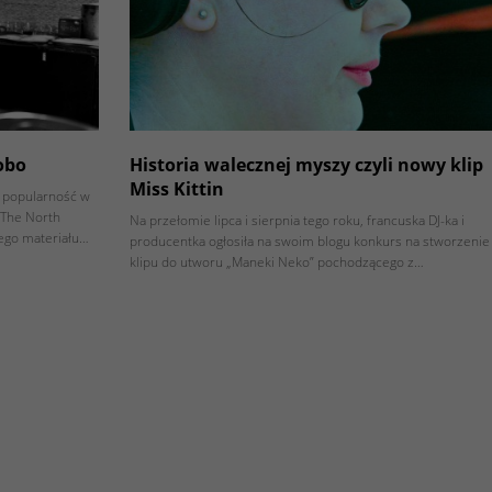
obo
Historia walecznej myszy czyli nowy klip
Miss Kittin
ą popularność w
 The North
Na przełomie lipca i sierpnia tego roku, francuska DJ-ka i
ego materiału…
producentka ogłosiła na swoim blogu konkurs na stworzenie
klipu do utworu „Maneki Neko” pochodzącego z…