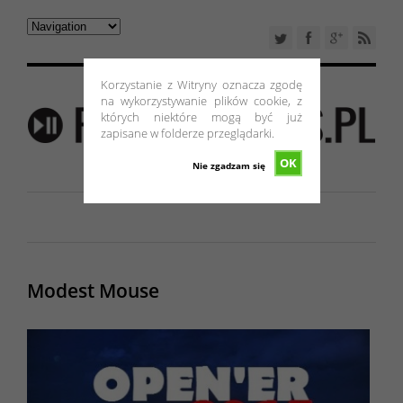
Korzystanie z Witryny oznacza zgodę
na wykorzystywanie plików cookie, z
których niektóre mogą być już
zapisane w folderze przeglądarki.
OK
Nie zgadzam się
Modest Mouse