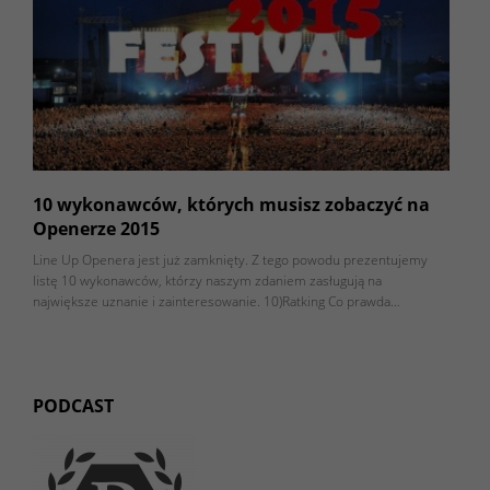
10 wykonawców, których musisz zobaczyć na
Openerze 2015
Line Up Openera jest już zamknięty. Z tego powodu prezentujemy
listę 10 wykonawców, którzy naszym zdaniem zasługują na
największe uznanie i zainteresowanie. 10)Ratking Co prawda…
PODCAST