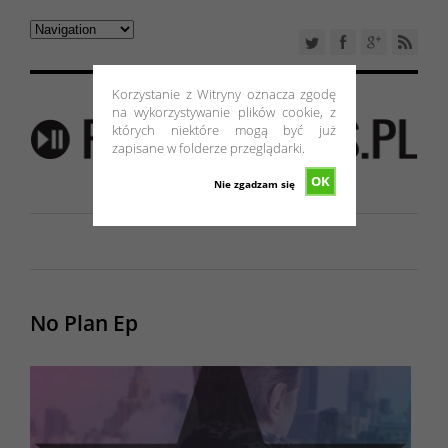
Korzystanie z Witryny oznacza zgodę
na wykorzystywanie plików cookie, z
których niektóre mogą być już
zapisane w folderze przeglądarki.
OK
Nie zgadzam się
No Plan Ep