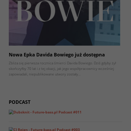
Nowa Epka Davida Bowiego już dostępna
Zbliża się pierwsza rocznica śmierci Davida Bowiego. Dziś gdyby żył
skończyłby 70 lat i z tej okazji, jak jego współpracownicy wcześniej
zapowiadali, niepublikowane utwory zostały…
PODCAST