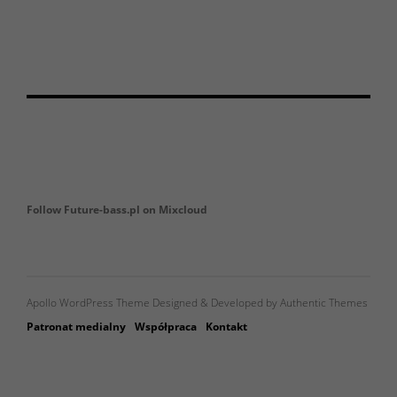
Follow Future-bass.pl on Mixcloud
Apollo WordPress Theme Designed & Developed by Authentic Themes
Patronat medialny
Współpraca
Kontakt