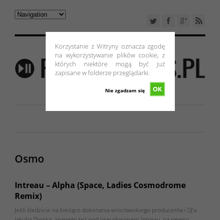
Korzystanie z Witryny oznacza zgodę
na wykorzystywanie plików cookie, z
których niektóre mogą być już
zapisane w folderze przeglądarki.
OK
Nie zgadzam się
Osmo
Intreau – Alpha (Space, Ladies Cosmodrome
Remix)
Jeśli śledzicie na bieżąco dokonania wrocławskiego producenta i DJ’a
Jakuba Dymka, znanego też pod pseudonimem Intreau, na pewno