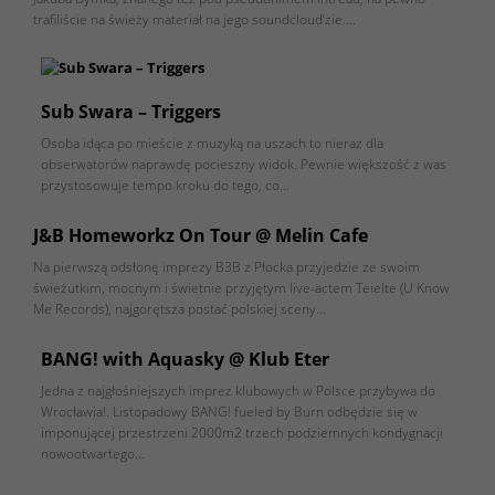
trafiliście na świeży materiał na jego soundcloud’zie….
Sub Swara – Triggers
Osoba idąca po mieście z muzyką na uszach to nieraz dla
obserwatorów naprawdę pocieszny widok. Pewnie większość z was
przystosowuje tempo kroku do tego, co…
J&B Homeworkz On Tour @ Melin Cafe
Na pierwszą odsłonę imprezy B3B z Płocka przyjedzie ze swoim
świeżutkim, mocnym i świetnie przyjętym live-actem Teielte (U Know
Me Records), najgorętsza postać polskiej sceny…
BANG! with Aquasky @ Klub Eter
Jedna z najgłośniejszych imprez klubowych w Polsce przybywa do
Wrocławia!. Listopadowy BANG! fueled by Burn odbędzie się w
imponującej przestrzeni 2000m2 trzech podziemnych kondygnacji
nowootwartego…