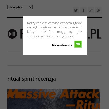
Korzystanie z Witryny oznacza zgodę
na wykorzystywanie plików cookie, z
których niektóre mogą być już
zapisane w folderze przeglądarki.
OK
Nie zgadzam się
ritual spirit recenzja