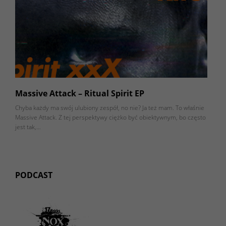
Massive Attack – Ritual Spirit EP
Chyba każdy ma swój ulubiony zespół, no nie? Ja też mam. To właśnie
Massive Attack. Z tej perspektywy ciężko być obiektywnym, bo często
jest tak,…
PODCAST