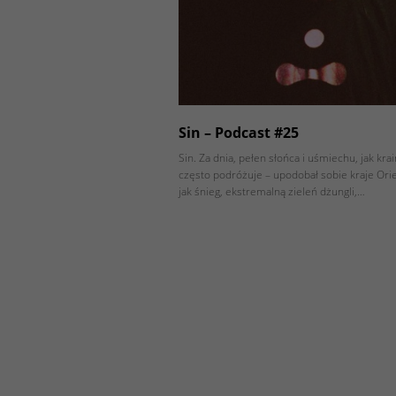
Sin – Podcast #25
Sin. Za dnia, pełen słońca i uśmiechu, jak kra
często podróżuje – upodobał sobie kraje Orien
jak śnieg, ekstremalną zieleń dżungli,…