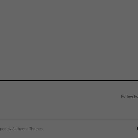
Follow F
ped by Authentic Themes