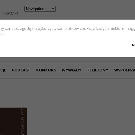
KONTAKT
yny oznacza zgodę na wykorzystywanie plików cookie, z których niektóre mogą
ki.
N
CJE
PODCAST
KONKURS
WYWIADY
FELIETONY
WSPÓŁPR