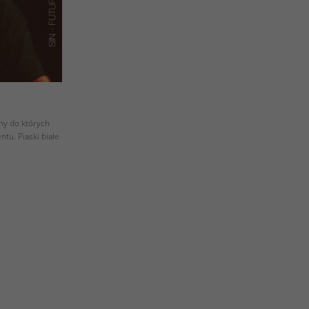
iny do których
tu. Piaski białe