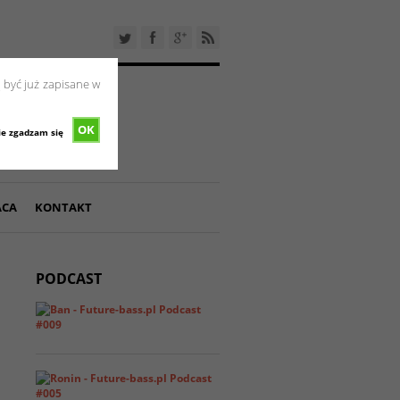
 być już zapisane w
OK
ie zgadzam się
ACA
KONTAKT
PODCAST