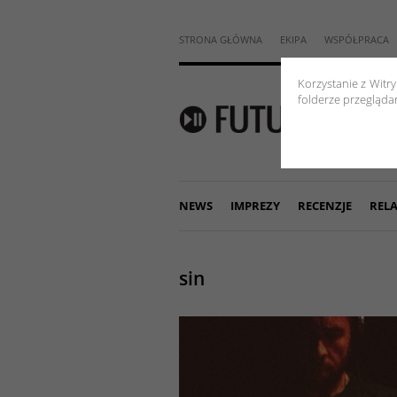
STRONA GŁÓWNA
EKIPA
WSPÓŁPRACA
Korzystanie z Witr
folderze przeglądar
NEWS
IMPREZY
RECENZJE
RELA
sin