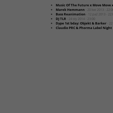
Music Of The Future x Move Move 
Marek Hemmann
- 20 kwi 2013 - 22:0
Bass Reanimation
- 12 paź 2013 - 22:
DJ TLR
- 24 sty 2014 - 23:00
Dype 1st bday: Objekt & Barker
- 22
Claudio PRC & Phorma Label Night