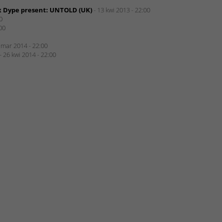
x Dype present: UNTOLD (UK)
- 13 kwi 2013 - 22:00
0
00
 mar 2014 - 22:00
- 26 kwi 2014 - 22:00