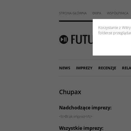
STRONA GŁÓWNA
EKIPA
WSPÓŁPRACA
Korzystanie z Witr
folderze przeglądar
NEWS
IMPREZY
RECENZJE
RELA
Chupax
Nadchodzące imprezy:
<li>Brak imprez</li>
Wszystkie imprezy: