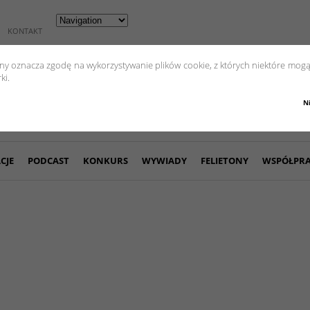
KONTAKT
yny oznacza zgodę na wykorzystywanie plików cookie, z których niektóre mogą
ki.
N
CJE
PODCAST
KONKURS
WYWIADY
FELIETONY
WSPÓŁPR