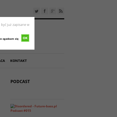
 być już zapisane w
OK
ie zgadzam się
ACA
KONTAKT
PODCAST