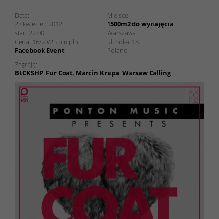
Ponton Music pres. FUR COAT w 1500m2 do wynajęcia
Data:
Miejsce:
27 kwiecień 2012
1500m2 do wynajęcia
start 22:00
Warszawa
Cena:
16/20/25 pln
pln
ul. Solec 18
Facebook Event
Poland
Zagrają:
BLCKSHP
,
Fur Coat
,
Marcin Krupa
,
Warsaw Calling