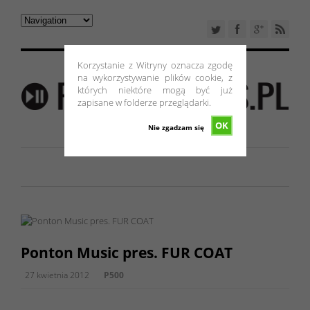
Korzystanie z Witryny oznacza zgodę
na wykorzystywanie plików cookie, z
których niektóre mogą być już
zapisane w folderze przeglądarki.
OK
Nie zgadzam się
Ponton Music pres. FUR COAT
27 kwietnia 2012
P500