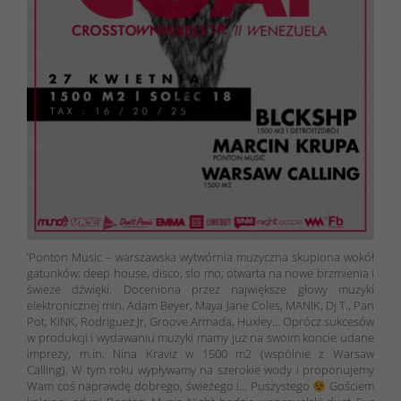
’Ponton Music – warszawska wytwórnia muzyczna skupiona wokół
gatunków: deep house, disco, slo mo; otwarta na nowe brzmienia i
świeże dźwięki. Doceniona przez największe głowy muzyki
elektronicznej min. Adam Beyer, Maya Jane Coles, MANIK, Dj T., Pan
Pot, KiNK, Rodriguez Jr, Groove Armada, Huxley… Oprócz sukcesów
w produkcji i wydawaniu muzyki mamy już na swoim koncie udane
imprezy, m.in. Nina Kraviz w 1500 m2 (wspólnie z Warsaw
Calling). W tym roku wypływamy na szerokie wody i proponujemy
Wam coś naprawdę dobrego, świeżego i… Puszystego
Gościem