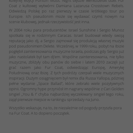
kolejnej edycji Ponton Music Night będzie wenezuelski duet Fur
Coat z kultowej wytwórni Damiana Lazarusa Crosstown Rebels.
Odwiedzą Polskę po raz pierwszy w czasie krótkiego tour po
Europie. Ich pseudonim może się wydawać czymś nowym na
scenie klubowej, jednak rzeczywistość jest inna.
W 2004 roku para producentów: Israel Sunshine i Sergio Munoz
spotkała się w rodzinnym Caracas. Israel budował wtedy swoją
reputację jako dj, a Sergio zajmował się produkcją własnej muzyki
pod pseudonimem Delete. Wcześniej, w 1999 roku, pobyt na Ibizie
pogłębił zainteresowania muzyczne Israela, podczas gdy Sergio już
jako nastolatek był tam dj’em. Wspólne zainteresowania, nie tylko
muzyczne, zbliżyły obu panów do siebie i latem 2010 zaczęli już
grać razem jako Fur Coat, odwiedzając Europę, Amerykę
Południową oraz Ibizę. Z tych podróży czerpali wiele muzycznych
inspiracji. Dużym osiągnięciem był remix dla Russa Yallopa, póżniej
pełne wydanie „Space Ballad”, które zebrało wiele pozytywnych
opinii. Ogromny hype przyniósł im nagrany wspólnie z Cari Golden
singiel „You & I” chyba najbardziej wyczekiwany singiel tego roku,
zajął pierwsze miejsce w rankingu sprzedaży na Juno.
Wszystko wskazuje, na to, że niezależnie od pogody przyszła pora
na Fur Coat. A to dopiero początek.