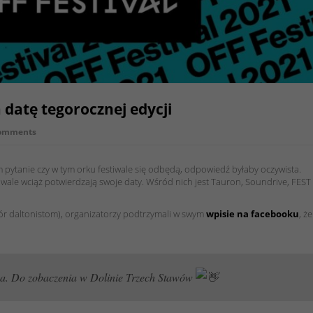
 datę tegorocznej edycji
omments
 pytanie czy w tym orku festiwale się odbędą, odpowiedź byłaby oczywista.
iwale wciąż potwierdzają swoje daty. Wśród nich jest Tauron, Soundrive, FEST
kór daltonistom), organizatorzy podtrzymali w swym
wpisie na facebooku
, że
źna. Do zobaczenia w Dolinie Trzech Stawów