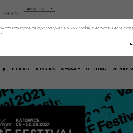
KONTAKT
yny oznacza zgodę na wykorzystywanie plików cookie, z których niektóre mogą
ki.
N
CJE
PODCAST
KONKURS
WYWIADY
FELIETONY
WSPÓŁPR