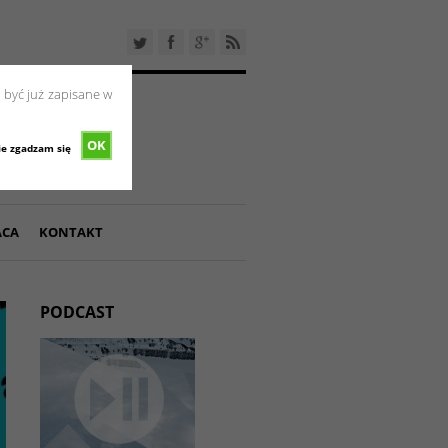
 być już zapisane w
OK
ie zgadzam się
ACA
KONTAKT
PODCAST