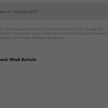
ian 6 – 8 sierpnia 2021.
 up, a znaki zapytania rosną niczym liczba zachorowań w kraju. Czy Iggy Pop
rzyjedzie? Czy będzie to edycja w 80% złożona z polskich zespołów? Jakie będą
wiemy nic oprócz tego, że festiwal się odbędzie.
ował: Witek Bartula