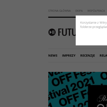
STRONA GŁÓWNA
EKIPA
WSPÓŁPRACA
Korzystanie z Witr
folderze przeglądar
NEWS
IMPREZY
RECENZJE
RELA