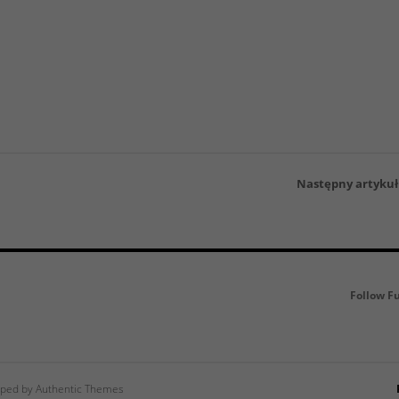
Następny artykuł
Follow F
ped by Authentic Themes