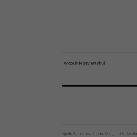
Wcześniejszy artykuł
Apollo WordPress Theme Designed & Develo