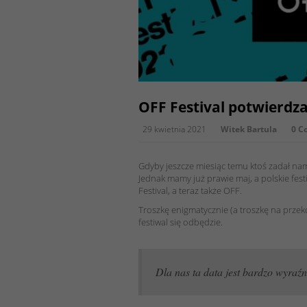
OFF Festival potwierdza
29 kwietnia 2021
Witek Bartula
0 C
Gdyby jeszcze miesiąc temu ktoś zadał nam
Jednak mamy już prawie maj, a polskie fest
Festival, a teraz także OFF.
Troszkę enigmatycznie (a troszkę na prze
festiwal się odbędzie.
Dla nas ta data jest bardzo wyra