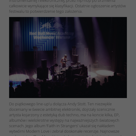
instrumentalnej i elektronicznej, przez hip-hop po brzmienia
całkowicie wymykające się klasyfikacji. Ostatnie ogłoszenie artystów
festiwalu to potwierdzenie tego założenia.
Do piątkowego line-up’u dołącza Andy Stott. Ten niezwykle
doceniany w świecie ambitnej elektroniki, dojrzały scenicznie
artysta kojarzony z estetyką dub techno, ma na koncie kilka, EP,
albumów i wielokrotne występy na najważniejszych światowych
scenach. Jego album ‘Faith in Strangers’ ukazał się nakładem
wytwórni Modern Love i zebrał doskonałe recenzje. Najnowsze