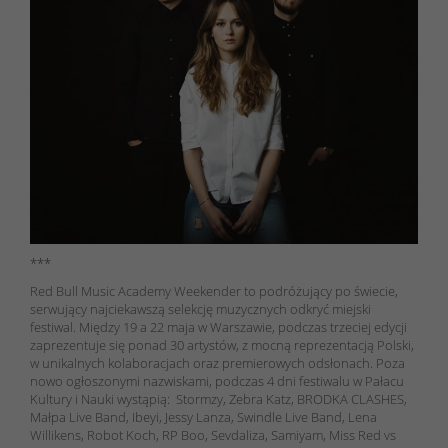
***
Red Bull Music Academy Weekender to podróżujący po świecie,
serwujący najciekawszą selekcję muzycznych odkryć miejski
festiwal. Między 19 a 22 maja w Warszawie, podczas trzeciej edycji
zaprezentuje się ponad 30 artystów, z mocną reprezentacją Polski,
w unikalnych kolaboracjach oraz premierowych odsłonach. Poza
nowo ogłoszonymi nazwiskami, podczas 4 dni festiwalu w Pałacu
Kultury i Nauki wystąpią: Stormzy, Zebra Katz, BRODKA CLASHES,
Małpa Live Band, Ibeyi, Jessy Lanza, Swindle Live Band, Lena
Willikens, Robot Koch, RP Boo, Sevdaliza, Samiyam, Miss Red vs