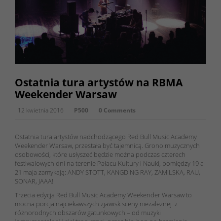
Ostatnia tura artystów na RBMA
Weekender Warsaw
12 kwietnia 2016
P500
0 Comments
Ostatnia tura artystów nadchodzącego Red Bull Music Academy
Weekender Warsaw, przestała być tajemnicą. Grono muzycznych
osobowości, które usłyszeć będzie można podczas czterech
festiwalowych dni na terenie Pałacu Kultury i Nauki, pomiędzy 19 a
21 maja zamykają: ANDY STOTT, KANGDING RAY, ZAMILSKA, RAU,
SONAR, JAAA!
Trzecia edycja Red Bull Music Academy Weekender Warsaw to
mocna porcja najciekawszych zjawisk sceny niezależnej z
różnorodnych obszarów gatunkowych – od muzyki