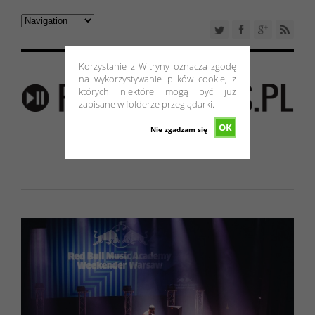
Korzystanie z Witryny oznacza zgodę
na wykorzystywanie plików cookie, z
których niektóre mogą być już
zapisane w folderze przeglądarki.
OK
Nie zgadzam się