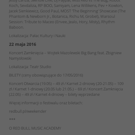
Koch, Sevdaliza, RP BOO, Samiyam, Lena Willikens, Pev + Kowton,
Jacek Sienkiewicz, Good Paul, MOST ‘The Beginning’ Showcase (The
Phantom & Newborn Jr., Botanica, Richu M, Grobel), Warsoul
Session: Tribute to Maceo (Envee, Jealo, Hory, Misty), Rhythm
Baboon.
Lokalizacja: Pałac Kultury i Nauki
22 maja 2016
Koncert Zamknięcia – Wojtek Mazolewski Big Bang feat. Zbigniew
Namysłowski
Lokalizacja: Teatr Studio
BILETY (ceny obowiązujące do 17/05/2016)
Koncert Otwarcia (19.05) – 49 zł / Karnet 2-dniowy (20-21.05) – 109
zł / Karnet 1-dniowy (20.05 lub 21.05.) – 69 zł / Koncert Zamknięcia
(22.05) – 49 zł / Karnet 4-dniowy – bilety wyprzedane
Więcej informacji o festiwalu oraz biletach:
redbull.pl/weekender
***
O RED BULL MUSIC ACADEMY