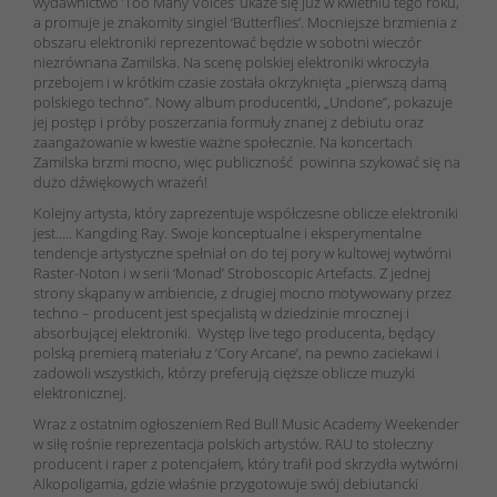
wydawnictwo ’Too Many Voices’ ukaże się już w kwietniu tego roku,
a promuje je znakomity singiel ‘Butterflies’. Mocniejsze brzmienia z
obszaru elektroniki reprezentować będzie w sobotni wieczór
niezrównana Zamilska. Na scenę polskiej elektroniki wkroczyła
przebojem i w krótkim czasie została okrzyknięta „pierwszą damą
polskiego techno”. Nowy album producentki, „Undone”, pokazuje
jej postęp i próby poszerzania formuły znanej z debiutu oraz
zaangażowanie w kwestie ważne społecznie. Na koncertach
Zamilska brzmi mocno, więc publiczność powinna szykować się na
dużo dźwiękowych wrażeń!
Kolejny artysta, który zaprezentuje współczesne oblicze elektroniki
jest….. Kangding Ray. Swoje konceptualne i eksperymentalne
tendencje artystyczne spełniał on do tej pory w kultowej wytwórni
Raster-Noton i w serii ‘Monad’ Stroboscopic Artefacts. Z jednej
strony skąpany w ambiencie, z drugiej mocno motywowany przez
techno – producent jest specjalistą w dziedzinie mrocznej i
absorbującej elektroniki. Występ live tego producenta, będący
polską premierą materiału z ‘Cory Arcane’, na pewno zaciekawi i
zadowoli wszystkich, którzy preferują cięższe oblicze muzyki
elektronicznej.
Wraz z ostatnim ogłoszeniem Red Bull Music Academy Weekender
w siłę rośnie reprezentacja polskich artystów. RAU to stołeczny
producent i raper z potencjałem, który trafił pod skrzydła wytwórni
Alkopoligamia, gdzie właśnie przygotowuje swój debiutancki