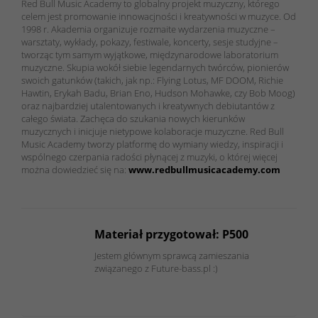
Red Bull Music Academy to globalny projekt muzyczny, którego
celem jest promowanie innowacjności i kreatywności w muzyce. Od
1998 r. Akademia organizuje rozmaite wydarzenia muzyczne –
warsztaty, wykłady, pokazy, festiwale, koncerty, sesje studyjne –
tworząc tym samym wyjątkowe, międzynarodowe laboratorium
muzyczne. Skupia wokół siebie legendarnych twórców, pionierów
swoich gatunków (takich, jak np.: Flying Lotus, MF DOOM, Richie
Hawtin, Erykah Badu, Brian Eno, Hudson Mohawke, czy Bob Moog)
oraz najbardziej utalentowanych i kreatywnych debiutantów z
całego świata. Zachęca do szukania nowych kierunków
muzycznych i inicjuje nietypowe kolaboracje muzyczne. Red Bull
Music Academy tworzy platformę do wymiany wiedzy, inspiracji i
wspólnego czerpania radości płynącej z muzyki, o której więcej
można dowiedzieć się na:
www.redbullmusicacademy.com
Materiał przygotował: P500
Jestem głównym sprawcą zamieszania
związanego z Future-bass.pl :)