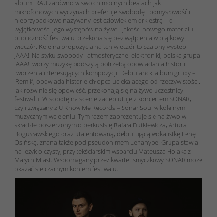
album. RAU zarówno w swoich mocnych beatach jak i
mikrofonowych wyczynach preferuje swobodę i pomysłowość i
nieprzypadkowo nazywany jest człowiekiem orkiestrą – o
wyjątkowości jego występów na żywo i jakości nowego materiału
publiczność festiwalu przekona się bez wątpienia w piątkowy
wieczór. Kolejna propozycja na ten wieczór to szalony występ
JAAA!. Na styku swobody i atmosferycznej elektroniki, polska grupa
JAAA! tworzy muzykę podszytą potrzebą opowiadania historii i
tworzenia interesujących kompozycji. Debiutancki album grupy –
‘Remik’, opowiada historię chłopca uciekającego od rzeczywistości.
Jak rozwinie się opowieść, przekonają się na żywo uczestnicy
festiwalu. W sobotę na scenie zadebiutuje z koncertem SONAR,
czyli związany z U Know Me Records – Sonar Soul w kolejnym
muzycznym wcieleniu. Tym razem zaprezentuje się na żywo w
składzie poszerzonym o perkusistę Rafała Dutkiewicza, Artura
Bogusławskiego oraz utalentowaną, debiutującą wokalistkę Lenę
Osińską, znaną także pod pseudonimem Lenahype. Grupa stawia
na język ojczysty, przy tekściarskim wsparciu Mateusza Holaka z
Małych Miast. Wspomagany przez kwartet smyczkowy SONAR może
okazać się czarnym koniem festiwalu.