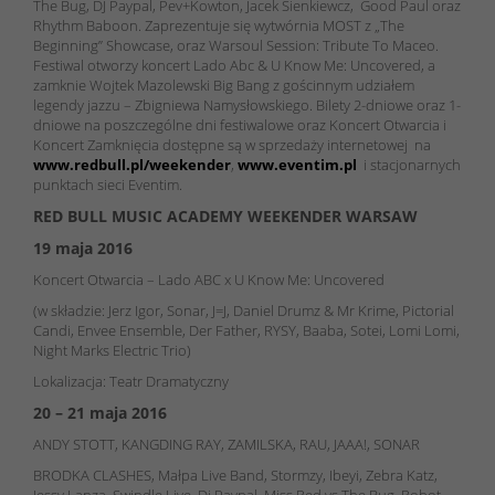
The Bug, DJ Paypal, Pev+Kowton, Jacek Sienkiewcz, Good Paul oraz
Rhythm Baboon. Zaprezentuje się wytwórnia MOST z „The
Beginning” Showcase, oraz Warsoul Session: Tribute To Maceo.
Festiwal otworzy koncert Lado Abc & U Know Me: Uncovered, a
zamknie Wojtek Mazolewski Big Bang z gościnnym udziałem
legendy jazzu – Zbigniewa Namysłowskiego. Bilety 2-dniowe oraz 1-
dniowe na poszczególne dni festiwalowe oraz Koncert Otwarcia i
Koncert Zamknięcia dostępne są w sprzedaży internetowej na
www.redbull.pl/weekender
,
www.eventim.pl
i stacjonarnych
punktach sieci Eventim.
RED BULL MUSIC ACADEMY WEEKENDER WARSAW
19 maja 2016
Koncert Otwarcia – Lado ABC x U Know Me: Uncovered
(w składzie: Jerz Igor, Sonar, J=J, Daniel Drumz & Mr Krime, Pictorial
Candi, Envee Ensemble, Der Father, RYSY, Baaba, Sotei, Lomi Lomi,
Night Marks Electric Trio)
Lokalizacja: Teatr Dramatyczny
20 – 21 maja 2016
ANDY STOTT, KANGDING RAY, ZAMILSKA, RAU, JAAA!, SONAR
BRODKA CLASHES, Małpa Live Band, Stormzy, Ibeyi, Zebra Katz,
Jessy Lanza, Swindle Live, Dj Paypal, Miss Red vs The Bug, Robot