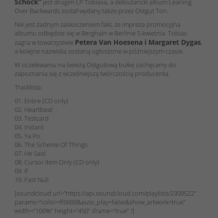
Schock”
jest drugim LP Tobiasa, a debiutancki album Leaning
Over Backwards został wydany także przez Ostgut Ton.
Nie jest żadnym zaskoczeniem fakt, że impreza promocyjna
albumu odbędzie się w Berghain w Berlinie 5 kwietnia. Tobias
Petera Van Hoesena i Margaret Dygas
zagra w towarzystwie
,
a kolejne nazwiska zostaną ogłoszone w późniejszym czasie.
W oczekiwaniu na świeżą Ostgutową bułkę zachęcamy do
zapoznania się z wcześniejszą twórczością producenta.
Tracklista:
01. Entire (CD only)
02. Heartbeat
03. Testcard
04. Instant
05. Ya Po
06. The Scheme Of Things
07. He Said
08. Cursor Item Only (CD only)
09. If
10. Fast Null
[soundcloud url=”https://api.soundcloud.com/playlists/2309522″
params=”color=ff6600&auto_play=false&show_artwork=true”
width=”100%” height=”450″ iframe=”true” /]