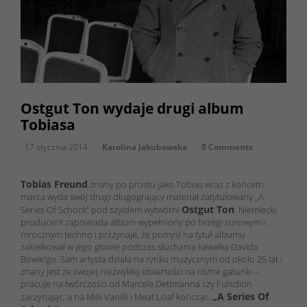
Ostgut Ton wydaje drugi album
Tobiasa
17 stycznia 2014
Karolina Jakubowska
0 Comments
Tobias Freund
znany po prostu jako Tobias wraz z końcem
marca wyda swój drugi długogrający materiał zatytułowany „A
Ostgut Ton
Series Of Schock” pod szyldem wytwórni
. Niemiecki
producent zapowiada album wypełniony po brzegi surowym i
mrocznym techno i przzynaje, że pomysł na tytuł albumu
zakiełkował w jego głowie podczas słuchania kawałka Davida
Bowie’go. Sam artysta działa na rynku muzycznym od około 25 lat i
znany jest ze swojej niezwykłej otwartości na różne gatunki –
pracuje na twórczości od Marcela Dettmanna czy Function
„A Series Of
zaczynając, a na Milli Vanilli i Meat Loaf kończąc.