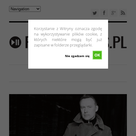
Korzystanie z Witryny oznacza zgodę
na wykorzystywanie plików cookie, z
których niektóre mogą być już
zapisane w folderze przeglądarki.
OK
Nie zgadzam się