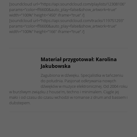
[soundcloud url=”https://api.soundcloud.com/playlists/12308106″
params=”color=ff6600&auto_play=false&show_artwork=true”
width=”100%” height=”450″ iframe=”true” /]
[soundcloud url=”https://api.soundcloud.com/tracks/119751293″
params=”color=ff6600&auto_play=false&show_artwork=true”
width=”100%” height=”166″ iframe=”true” /]
Materiał przygotował: Karolina
Jakubowska
Zagubiona w dźwięku. Specjalistka w tańczeniu
do południa. Pasjonat odkrywania nowych
dźwięków w muzyce elektronicznej. Od 2004 roku
w burzliwym związku z house'm, techno i minimalem. Ciągle jej
mało i od czasu do czasu wchodzi w romanse z drum and bassem i
dubstepem.