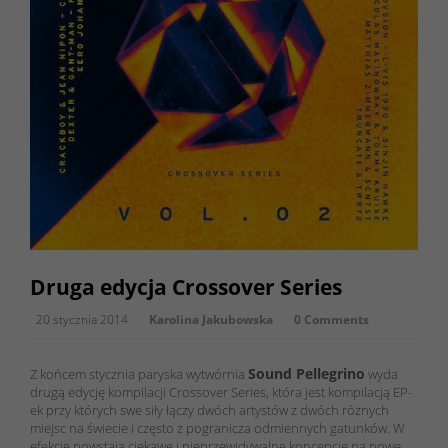
Druga edycja Crossover Series
20 stycznia 2014
Karolina Jakubowska
0 Comments
Sound Pellegrino
Z końcem stycznia paryska wytwórnia
wyda
drugą edycję kompilacji Crossover Series, która jest kompilacją EP-
ek przy których swe siły łączy dwóch artystów z dwóch różnych
miejsc na świecie i często z pogranicza odmiennych gatunków. W
efekcie powstają ciekawe i nieprzewidywalne koncepcje na nowe