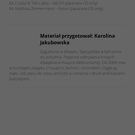
03. Crystal & Teki Latex – Get It?! (Japanese CD only)
04. Matthias Zimmermann – Kotori (Japanese CD only)
Materiał przygotował: Karolina
Jakubowska
Zagubiona w dźwięku. Specjalistka w tańczeniu
do południa. Pasjonat odkrywania nowych
dźwięków w muzyce elektronicznej. Od 2004 roku
w burzliwym związku z house'm, techno i minimalem. Ciągle jej
mało i od czasu do czasu wchodzi w romanse z drum and bassem i
dubstepem.