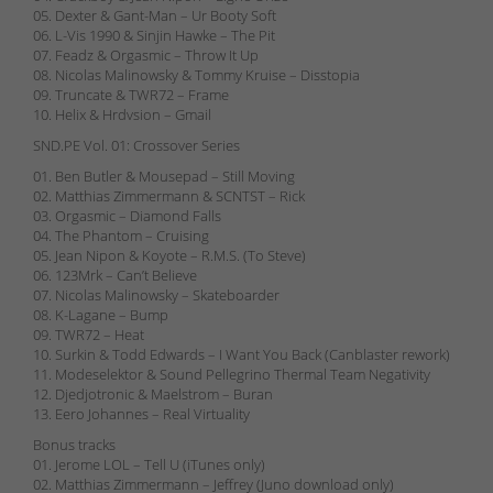
05. Dexter & Gant-Man – Ur Booty Soft
06. L-Vis 1990 & Sinjin Hawke – The Pit
07. Feadz & Orgasmic – Throw It Up
08. Nicolas Malinowsky & Tommy Kruise – Disstopia
09. Truncate & TWR72 – Frame
10. Helix & Hrdvsion – Gmail
SND.PE Vol. 01: Crossover Series
01. Ben Butler & Mousepad – Still Moving
02. Matthias Zimmermann & SCNTST – Rick
03. Orgasmic – Diamond Falls
04. The Phantom – Cruising
05. Jean Nipon & Koyote – R.M.S. (To Steve)
06. 123Mrk – Can’t Believe
07. Nicolas Malinowsky – Skateboarder
08. K-Lagane – Bump
09. TWR72 – Heat
10. Surkin & Todd Edwards – I Want You Back (Canblaster rework)
11. Modeselektor & Sound Pellegrino Thermal Team Negativity
12. Djedjotronic & Maelstrom – Buran
13. Eero Johannes – Real Virtuality
Bonus tracks
01. Jerome LOL – Tell U (iTunes only)
02. Matthias Zimmermann – Jeffrey (Juno download only)