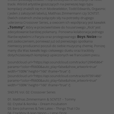
tracki. Wśród artystów goszczących na pierwszej tego typu
kompilacji znaleźli się m.in Modeselektor, Todd Edwards, Orgasmic
( jeden z założycieli labelu), Matthias Zimmermann czy SCNTST.
Dwóch ostatnich znów połączyło siły na potrzeby drugiego
uderzenia Crossover Series, a owocem ich współpracy jest kawałek
„Tommy”
, który w przeciwieństwie do house’owego „Rick” jest
zdecydowanie bardziej połamany. Ponowna kolaboracja jednego
Boys Noize
filarów wytwórni z Paryża oraz protegowanego
nie
jest zaskoczeniem, ponieważ już od pierwszego spotkania
niemieccy producenci poczuli do siebie muzyczną chemię. Poniżej
mamy dla Was kawałki tego ciekawego duetu oraz tracklisty
dotychczasowych kompilacji upieczonych we francuskim piecu.
[soundcloud url=”https://api.soundcloud.com/tracks/129945864″
params=”color=ff6600&auto_play=false&show_artwork=true”
width=”100%” height=”166″ iframe=”true” /]
[soundcloud url=”https://api.soundcloud.com/tracks/97391466″
params=”color=ff6600&auto_play=false&show_artwork=true”
width=”100%” height=”166″ iframe=”true” /]
SND.PE Vol. 02: Crossover Series
01. Matthias Zimmermann & SCNTST – Tommy
02. Crystal & Ikonika – Dream Incubation
03. Eero Johannes & Teki Latex – Things That I Do
04. Crackboy & Jean Nipon – Ligne Onze