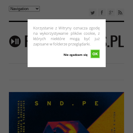
Korzystanie z Witryny oznacza zgodę
na wykorzystywanie plików cookie, z
których niektóre mogą być już
zapisane w folderze przeglądarki.
OK
Nie zgadzam się