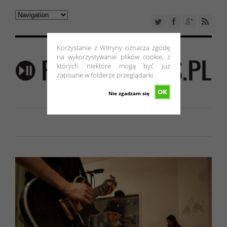
Korzystanie z Witryny oznacza zgodę
na wykorzystywanie plików cookie, z
których niektóre mogą być już
zapisane w folderze przeglądarki.
OK
Nie zgadzam się