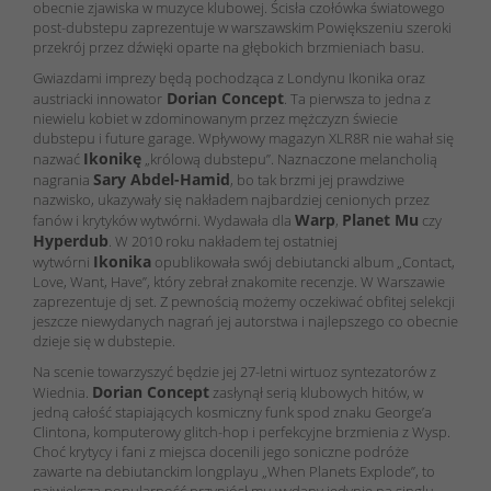
obecnie zjawiska w muzyce klubowej. Ścisła czołówka światowego
post-dubstepu zaprezentuje w warszawskim Powiększeniu szeroki
przekrój przez dźwięki oparte na głębokich brzmieniach basu.
Gwiazdami imprezy będą pochodząca z Londynu Ikonika oraz
Dorian Concept
austriacki innowator
. Ta pierwsza to jedna z
niewielu kobiet w zdominowanym przez mężczyzn świecie
dubstepu i future garage. Wpływowy magazyn XLR8R nie wahał się
Ikonikę
nazwać
„królową dubstepu”. Naznaczone melancholią
Sary Abdel-Hamid
nagrania
, bo tak brzmi jej prawdziwe
nazwisko, ukazywały się nakładem najbardziej cenionych przez
Warp
Planet Mu
fanów i krytyków wytwórni. Wydawała dla
,
czy
Hyperdub
. W 2010 roku nakładem tej ostatniej
Ikonika
wytwórni
opublikowała swój debiutancki album „Contact,
Love, Want, Have”, który zebrał znakomite recenzje. W Warszawie
zaprezentuje dj set. Z pewnością możemy oczekiwać obfitej selekcji
jeszcze niewydanych nagrań jej autorstwa i najlepszego co obecnie
dzieje się w dubstepie.
Na scenie towarzyszyć będzie jej 27-letni wirtuoz syntezatorów z
Dorian Concept
Wiednia.
zasłynął serią klubowych hitów, w
jedną całość stapiających kosmiczny funk spod znaku George’a
Clintona, komputerowy glitch-hop i perfekcyjne brzmienia z Wysp.
Choć krytycy i fani z miejsca docenili jego soniczne podróże
zawarte na debiutanckim longplayu „When Planets Explode”, to
największą popularność przyniósł mu wydany jedynie na singlu