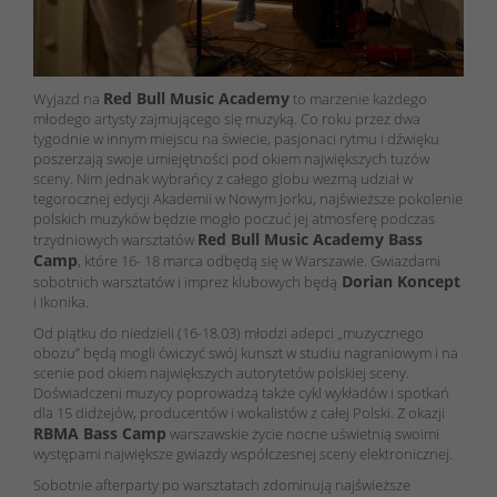
Red Bull Music Academy
Wyjazd na
to marzenie każdego
młodego artysty zajmującego się muzyką. Co roku przez dwa
tygodnie w innym miejscu na świecie, pasjonaci rytmu i dźwięku
poszerzają swoje umiejętności pod okiem największych tuzów
sceny. Nim jednak wybrańcy z całego globu wezmą udział w
tegorocznej edycji Akademii w Nowym Jorku, najświeższe pokolenie
polskich muzyków będzie mogło poczuć jej atmosferę podczas
Red Bull Music Academy Bass
trzydniowych warsztatów
Camp
, które 16- 18 marca odbędą się w Warszawie. Gwiazdami
Dorian Koncept
sobotnich warsztatów i imprez klubowych będą
i Ikonika.
Od piątku do niedzieli (16-18.03) młodzi adepci „muzycznego
obozu” będą mogli ćwiczyć swój kunszt w studiu nagraniowym i na
scenie pod okiem największych autorytetów polskiej sceny.
Doświadczeni muzycy poprowadzą także cykl wykładów i spotkań
dla 15 didżejów, producentów i wokalistów z całej Polski. Z okazji
RBMA Bass Camp
warszawskie życie nocne uświetnią swoimi
występami największe gwiazdy współczesnej sceny elektronicznej.
Sobotnie afterparty po warsztatach zdominują najświeższe