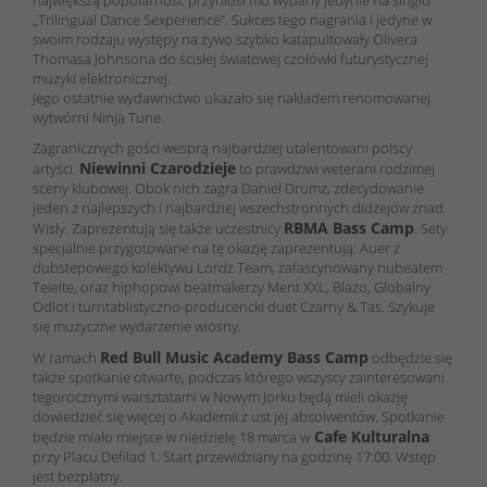
„Trilingual Dance Sexperience”. Sukces tego nagrania i jedyne w
swoim rodzaju występy na żywo szybko katapultowały Olivera
Thomasa Johnsona do ścisłej światowej czołówki futurystycznej
muzyki elektronicznej.
Jego ostatnie wydawnictwo ukazało się nakładem renomowanej
wytwórni Ninja Tune.
Zagranicznych gości wesprą najbardziej utalentowani polscy
Niewinni Czarodzieje
artyści.
to prawdziwi weterani rodzimej
sceny klubowej. Obok nich zagra Daniel Drumz, zdecydowanie
jeden z najlepszych i najbardziej wszechstronnych didżejów znad
RBMA Bass Camp
Wisły. Zaprezentują się także uczestnicy
. Sety
specjalnie przygotowane na tę okazję zaprezentują: Auer z
dubstepowego kolektywu Lordz Team, zafascynowany nubeatem
Teielte, oraz hiphopowi beatmakerzy Ment XXL, Blazo, Globalny
Odlot i turntablistyczno-producencki duet Czarny & Tas. Szykuje
się muzyczne wydarzenie wiosny.
Red Bull Music Academy Bass Camp
W ramach
odbędzie się
także spotkanie otwarte, podczas którego wszyscy zainteresowani
tegorocznymi warsztatami w Nowym Jorku będą mieli okazję
dowiedzieć się więcej o Akademii z ust jej absolwentów. Spotkanie
Cafe Kulturalna
będzie miało miejsce w niedzielę 18 marca w
przy Placu Defilad 1. Start przewidziany na godzinę 17:00. Wstęp
jest bezpłatny.