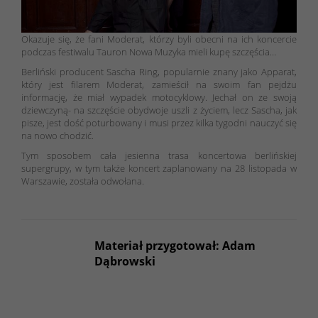
Okazuje się, że fani Moderat, którzy byli obecni na ich koncercie
podczas festiwalu Tauron Nowa Muzyka mieli kupę szczęścia…
Berliński producent Sascha Ring, popularnie znany jako Apparat,
który jest filarem Moderat, zamieścił na swoim fan pejdżu
informację, że miał wypadek motocyklowy. Jechał on ze swoją
dziewczyną- na szczęście obydwoje uszli z życiem, lecz Sascha, jak
pisze, jest dość poturbowany i musi przez kilka tygodni nauczyć się
na nowo chodzić.
Tym sposobem cała jesienna trasa koncertowa berlińskiej
supergrupy, w tym także koncert zaplanowany na 28 listopada w
Warszawie, została odwołana.
Materiał przygotował: Adam
Dąbrowski