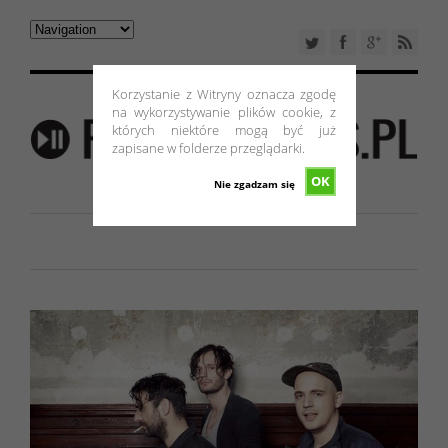
Korzystanie z Witryny oznacza zgodę
na wykorzystywanie plików cookie, z
których niektóre mogą być już
zapisane w folderze przeglądarki.
OK
Nie zgadzam się